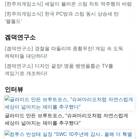
[한주의게임소식] 세일이 불러온 스팀 차트 역주행의 바람
[힌주의게임소식] 한국 PC방과 스팀 동시 상승세 탄
'팰월드'
겜덕연구소
[겜덕연구소] 경찰을 따돌리며 종횡무진! 게임 속 도둑
캐릭터들 대단하다!
[겜덕연구소] 디자인 끝장! 명품 뱅앤올룹슨 TV를
게임기로 개조하다!
인터뷰
글라이드 만든 브루트포스, “슈퍼마리오처럼 자연스럽게
세상이 넓어지는 재미를 추구했다”