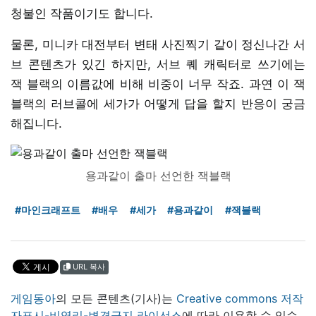
청불인 작품이기도 합니다.
물론, 미니카 대전부터 변태 사진찍기 같이 정신나간 서
브 콘텐츠가 있긴 하지만, 서브 퀘 캐릭터로 쓰기에는
잭 블랙의 이름값에 비해 비중이 너무 작죠. 과연 이 잭
블랙의 러브콜에 세가가 어떻게 답을 할지 반응이 궁금
해집니다.
용과같이 출마 선언한 잭블랙
#마인크래프트
#배우
#세가
#용과같이
#잭블랙
URL 복사
게임동아
의 모든 콘텐츠(기사)는
Creative commons 저작
자표시-비영리-변경금지 라이선스
에 따라 이용할 수 있습