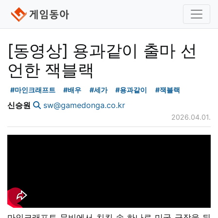
[동영상] 용과같이 출마 선
언한 잭블랙
#마인크래프트
#배우
#세가
#용과같이
#잭블랙
신승원
sw@gamedonga.co.kr
2026.04.01.
마인크래프트 무비에서 치킨 송 하나로 미국 극장을 뒤