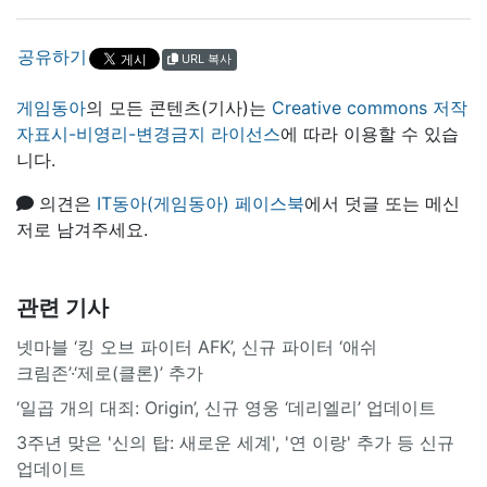
공유하기
URL 복사
게임동아
의 모든 콘텐츠(기사)는
Creative commons 저작
자표시-비영리-변경금지 라이선스
에 따라 이용할 수 있습
니다.
의견은
IT동아(게임동아) 페이스북
에서 덧글 또는 메신
저로 남겨주세요.
관련 기사
넷마블 ‘킹 오브 파이터 AFK’, 신규 파이터 ‘애쉬
크림존’·‘제로(클론)’ 추가
‘일곱 개의 대죄: Origin’, 신규 영웅 ‘데리엘리’ 업데이트
3주년 맞은 '신의 탑: 새로운 세계', '연 이랑' 추가 등 신규
업데이트