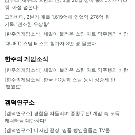
워' 아성 넘본다
그라비티, 2분기 매출 1,619억에 영업익 276억 원
기록..'견조한 우상향'
[한주의게임소식] 세일이 불러온 스팀 차트 역주행의 바람
‘QUIET’, 스팀 테스트 참가자 3만 명 몰렸다
한주의 게임소식
[한주의게임소식] 세일이 불러온 스팀 차트 역주행의 바람
[힌주의게임소식] 한국 PC방과 스팀 동시 상승세 탄
'팰월드'
겜덕연구소
[겜덕연구소] 경찰을 따돌리며 종횡무진! 게임 속 도둑
캐릭터들 대단하다!
[겜덕연구소] 디자인 끝장! 명품 뱅앤올룹슨 TV를