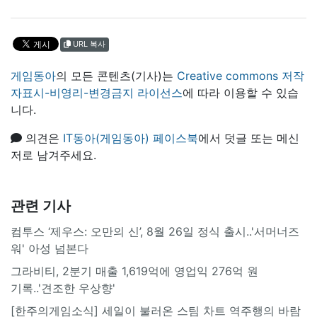
URL 복사
게임동아
의 모든 콘텐츠(기사)는
Creative commons 저작
자표시-비영리-변경금지 라이선스
에 따라 이용할 수 있습
니다.
의견은
IT동아(게임동아) 페이스북
에서 덧글 또는 메신
저로 남겨주세요.
관련 기사
컴투스 ‘제우스: 오만의 신’, 8월 26일 정식 출시..'서머너즈
워' 아성 넘본다
그라비티, 2분기 매출 1,619억에 영업익 276억 원
기록..'견조한 우상향'
[한주의게임소식] 세일이 불러온 스팀 차트 역주행의 바람