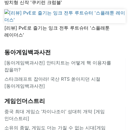
방치형 신작 '쿠키런 크럼블'
[리뷰] PvE로 즐기는 잉크 전투 루트슈터 '스플래툰
레이더스'
동아게임백과사전
[동아게임백과사전] 안티치트는 어떻게 핵 이용자를
잡을까?
스타크래프트 잡아라! 국산 RTS 쏟아지던 시절
[동아게임백과사전]
게임인더스트리
중국 최대 게임쇼 ‘차이나조이’ 성대히 개막 [게임
인더스트리]
소유의 종말, 게임도 더는 가질 수 없는 시대[게임