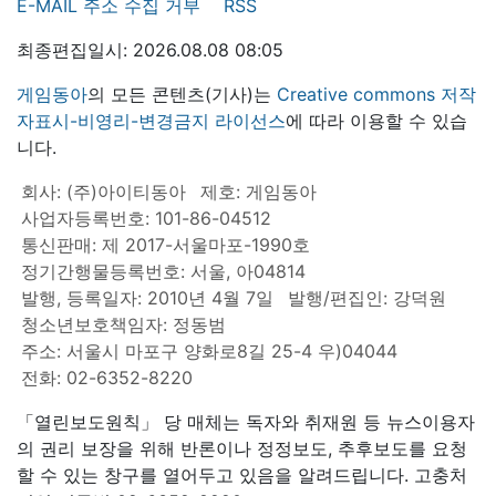
E-MAIL 주소 수집 거부
RSS
최종편집일시: 2026.08.08 08:05
게임동아
의 모든 콘텐츠(기사)는
Creative commons 저작
자표시-비영리-변경금지 라이선스
에 따라 이용할 수 있습
니다.
회사: (주)아이티동아
제호: 게임동아
사업자등록번호: 101-86-04512
통신판매: 제 2017-서울마포-1990호
정기간행물등록번호: 서울, 아04814
발행, 등록일자: 2010년 4월 7일
발행/편집인: 강덕원
청소년보호책임자: 정동범
주소: 서울시 마포구 양화로8길 25-4 우)04044
전화: 02-6352-8220
「열린보도원칙」 당 매체는 독자와 취재원 등 뉴스이용자
의 권리 보장을 위해 반론이나 정정보도, 추후보도를 요청
할 수 있는 창구를 열어두고 있음을 알려드립니다. 고충처