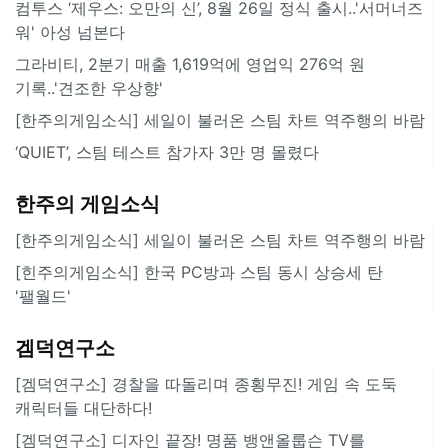
컴투스 ‘제우스: 오만의 신’, 8월 26일 정식 출시..'서머너즈
워' 아성 넘본다
그라비티, 2분기 매출 1,619억에 영업익 276억 원
기록..'견조한 우상향'
[한주의게임소식] 세일이 불러온 스팀 차트 역주행의 바람
‘QUIET’, 스팀 테스트 참가자 3만 명 몰렸다
한주의 게임소식
[한주의게임소식] 세일이 불러온 스팀 차트 역주행의 바람
[힌주의게임소식] 한국 PC방과 스팀 동시 상승세 탄
'팰월드'
겜덕연구소
[겜덕연구소] 경찰을 따돌리며 종횡무진! 게임 속 도둑
캐릭터들 대단하다!
[겜덕연구소] 디자인 끝장! 명품 뱅앤올룹슨 TV를