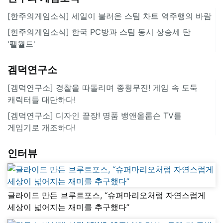
[한주의게임소식] 세일이 불러온 스팀 차트 역주행의 바람
[힌주의게임소식] 한국 PC방과 스팀 동시 상승세 탄
'팰월드'
겜덕연구소
[겜덕연구소] 경찰을 따돌리며 종횡무진! 게임 속 도둑
캐릭터들 대단하다!
[겜덕연구소] 디자인 끝장! 명품 뱅앤올룹슨 TV를
게임기로 개조하다!
인터뷰
글라이드 만든 브루트포스, “슈퍼마리오처럼 자연스럽게
세상이 넓어지는 재미를 추구했다”