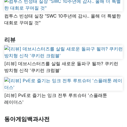
컴투스 빈성태 실장 "SWC 10주년에 감사.. 올해 더 특별한
대회로 꾸며질 것"
리뷰
[리뷰] 데브시스터즈를 살릴 새로운 돌파구 될까? 쿠키런
방치형 신작 '쿠키런 크럼블'
[리뷰] PvE로 즐기는 잉크 전투 루트슈터 '스플래툰
레이더스'
동아게임백과사전