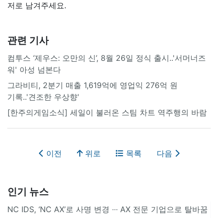
저로 남겨주세요.
관련 기사
컴투스 ‘제우스: 오만의 신’, 8월 26일 정식 출시..'서머너즈
워' 아성 넘본다
그라비티, 2분기 매출 1,619억에 영업익 276억 원
기록..'견조한 우상향'
[한주의게임소식] 세일이 불러온 스팀 차트 역주행의 바람
이전
위로
목록
다음
인기 뉴스
NC IDS, ‘NC AX’로 사명 변경 ∙∙∙ AX 전문 기업으로 탈바꿈