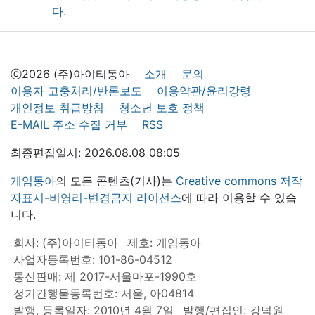
ⓒ2026 (주)아이티동아
소개
문의
이용자 고충처리/반론보도
이용약관/윤리강령
개인정보 취급방침
청소년 보호 정책
E-MAIL 주소 수집 거부
RSS
최종편집일시: 2026.08.08 08:05
게임동아
의 모든 콘텐츠(기사)는
Creative commons 저작
자표시-비영리-변경금지 라이선스
에 따라 이용할 수 있습
니다.
회사: (주)아이티동아
제호: 게임동아
사업자등록번호: 101-86-04512
통신판매: 제 2017-서울마포-1990호
정기간행물등록번호: 서울, 아04814
발행, 등록일자: 2010년 4월 7일
발행/편집인: 강덕원