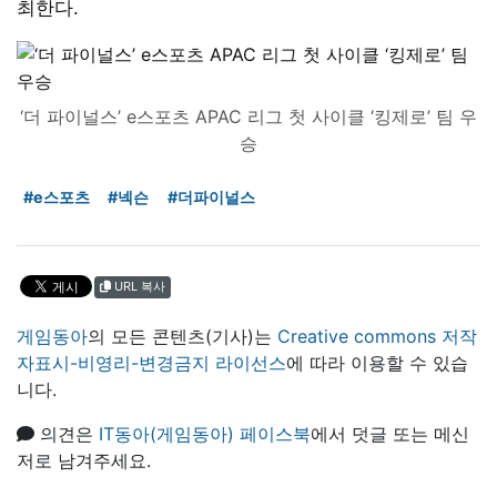
최한다.
‘더 파이널스’ e스포츠 APAC 리그 첫 사이클 ‘킹제로’ 팀 우
승
#e스포츠
#넥슨
#더파이널스
URL 복사
게임동아
의 모든 콘텐츠(기사)는
Creative commons 저작
자표시-비영리-변경금지 라이선스
에 따라 이용할 수 있습
니다.
의견은
IT동아(게임동아) 페이스북
에서 덧글 또는 메신
저로 남겨주세요.