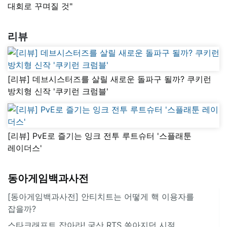
대회로 꾸며질 것"
리뷰
[리뷰] 데브시스터즈를 살릴 새로운 돌파구 될까? 쿠키런
방치형 신작 '쿠키런 크럼블'
[리뷰] PvE로 즐기는 잉크 전투 루트슈터 '스플래툰
레이더스'
동아게임백과사전
[동아게임백과사전] 안티치트는 어떻게 핵 이용자를
잡을까?
스타크래프트 잡아라! 국산 RTS 쏟아지던 시절