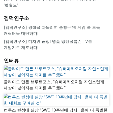
'팰월드'
겜덕연구소
[겜덕연구소] 경찰을 따돌리며 종횡무진! 게임 속 도둑
캐릭터들 대단하다!
[겜덕연구소] 디자인 끝장! 명품 뱅앤올룹슨 TV를
게임기로 개조하다!
인터뷰
글라이드 만든 브루트포스, “슈퍼마리오처럼 자연스럽게
세상이 넓어지는 재미를 추구했다”
컴투스 빈성태 실장 "SWC 10주년에 감사.. 올해 더 특별한