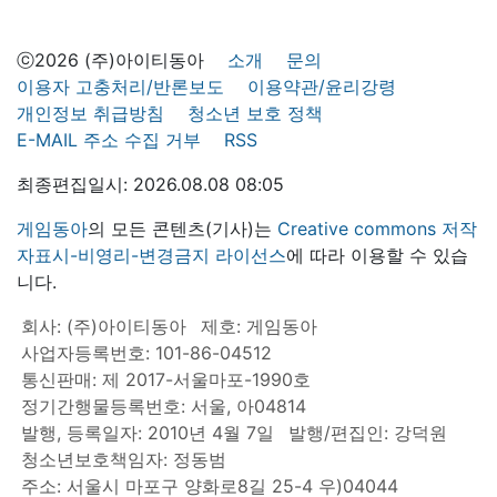
ⓒ2026 (주)아이티동아
소개
문의
이용자 고충처리/반론보도
이용약관/윤리강령
개인정보 취급방침
청소년 보호 정책
E-MAIL 주소 수집 거부
RSS
최종편집일시: 2026.08.08 08:05
게임동아
의 모든 콘텐츠(기사)는
Creative commons 저작
자표시-비영리-변경금지 라이선스
에 따라 이용할 수 있습
니다.
회사: (주)아이티동아
제호: 게임동아
사업자등록번호: 101-86-04512
통신판매: 제 2017-서울마포-1990호
정기간행물등록번호: 서울, 아04814
발행, 등록일자: 2010년 4월 7일
발행/편집인: 강덕원
청소년보호책임자: 정동범
주소: 서울시 마포구 양화로8길 25-4 우)04044