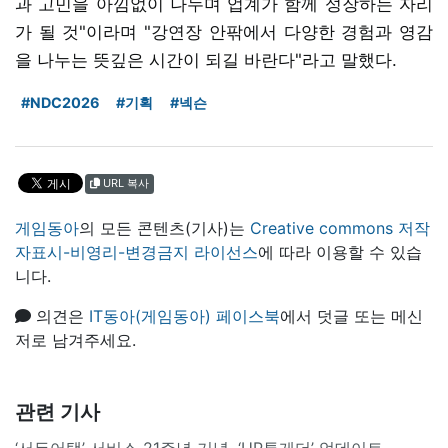
과 고민을 아낌없이 나누며 업계가 함께 성장하는 자리
가 될 것"이라며 "강연장 안팎에서 다양한 경험과 영감
을 나누는 뜻깊은 시간이 되길 바란다"라고 말했다.
#NDC2026
#기획
#넥슨
URL 복사
게임동아
의 모든 콘텐츠(기사)는
Creative commons 저작
자표시-비영리-변경금지 라이선스
에 따라 이용할 수 있습
니다.
의견은
IT동아(게임동아) 페이스북
에서 덧글 또는 메신
저로 남겨주세요.
관련 기사
‘서든어택’ 서비스 21주년 기념, ‘UP투게더’ 업데이트