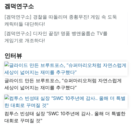
겜덕연구소
[겜덕연구소] 경찰을 따돌리며 종횡무진! 게임 속 도둑
캐릭터들 대단하다!
[겜덕연구소] 디자인 끝장! 명품 뱅앤올룹슨 TV를
게임기로 개조하다!
인터뷰
글라이드 만든 브루트포스, “슈퍼마리오처럼 자연스럽게
세상이 넓어지는 재미를 추구했다”
컴투스 빈성태 실장 "SWC 10주년에 감사.. 올해 더 특별한
대회로 꾸며질 것"