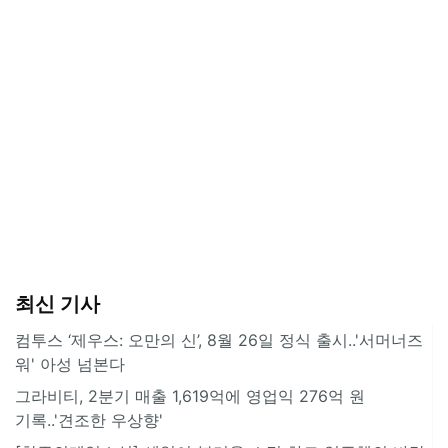
최신 기사
컴투스 ‘제우스: 오만의 신’, 8월 26일 정식 출시..'서머너즈
워' 아성 넘본다
그라비티, 2분기 매출 1,619억에 영업익 276억 원
기록..'견조한 우상향'