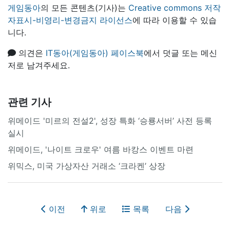
게임동아
의 모든 콘텐츠(기사)는
Creative commons 저작
자표시-비영리-변경금지 라이선스
에 따라 이용할 수 있습
니다.
의견은
IT동아(게임동아) 페이스북
에서 덧글 또는 메신
저로 남겨주세요.
관련 기사
위메이드 '미르의 전설2', 성장 특화 ‘승룡서버’ 사전 등록
실시
위메이드, '나이트 크로우' 여름 바캉스 이벤트 마련
위믹스, 미국 가상자산 거래소 ‘크라켄’ 상장
이전
위로
목록
다음