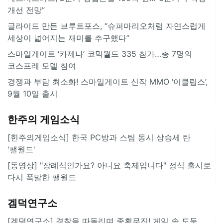
개선 전망”
글라이드 만든 브루트포스, “슈퍼마리오처럼 자연스럽게
세상이 넓어지는 재미를 추구했다”
스마일게이트 ‘카제나’ 코믹월드 335 참가…총 7명의
코스프레 모델 참여
경쟁과 부담 최소화! 스마일게이트 신작 MMO ‘이클립스’,
9월 10일 출시
한주의 게임소식
[힌주의게임소식] 한국 PC방과 스팀 동시 상승세 탄
'팰월드'
[동영상] "장례식인가요? 아니요 축제입니다" 정식 출시로
다시 폭발한 팰월드
겜덕연구소
[겜덕연구소] 경찰을 따돌리며 종횡무진! 게임 속 도둑