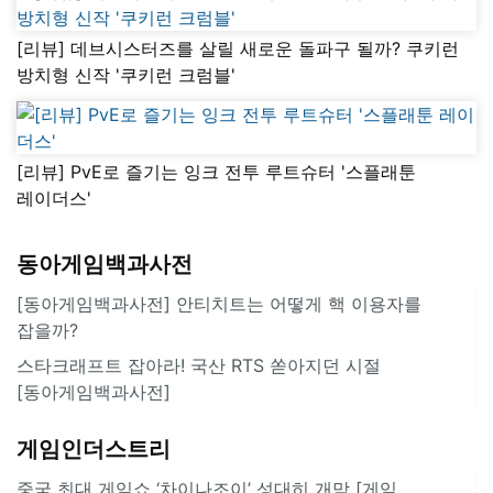
[리뷰] 데브시스터즈를 살릴 새로운 돌파구 될까? 쿠키런
방치형 신작 '쿠키런 크럼블'
[리뷰] PvE로 즐기는 잉크 전투 루트슈터 '스플래툰
레이더스'
동아게임백과사전
[동아게임백과사전] 안티치트는 어떻게 핵 이용자를
잡을까?
스타크래프트 잡아라! 국산 RTS 쏟아지던 시절
[동아게임백과사전]
게임인더스트리
중국 최대 게임쇼 ‘차이나조이’ 성대히 개막 [게임