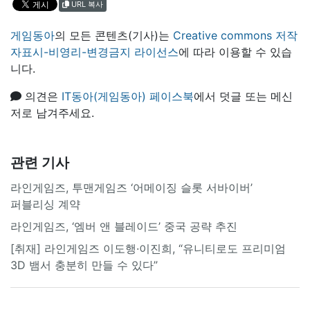
URL 복사
게임동아
의 모든 콘텐츠(기사)는
Creative commons 저작
자표시-비영리-변경금지 라이선스
에 따라 이용할 수 있습
니다.
의견은
IT동아(게임동아) 페이스북
에서 덧글 또는 메신
저로 남겨주세요.
관련 기사
라인게임즈, 투맨게임즈 ‘어메이징 슬롯 서바이버’
퍼블리싱 계약
라인게임즈, ‘엠버 앤 블레이드’ 중국 공략 추진
[취재] 라인게임즈 이도행·이진희, “유니티로도 프리미엄
3D 뱀서 충분히 만들 수 있다”