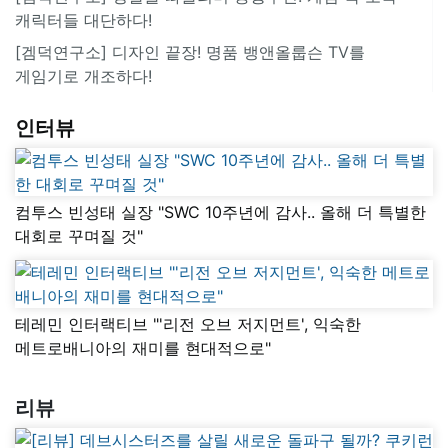
캐릭터들 대단하다!
[겜덕연구소] 디자인 끝장! 명품 뱅앤올룹슨 TV를
게임기로 개조하다!
인터뷰
컴투스 빈성태 실장 "SWC 10주년에 감사.. 올해 더 특별한
대회로 꾸며질 것"
테레민 인터랙티브 "'리전 오브 저지먼트', 익숙한
메트로배니아의 재미를 현대적으로"
리뷰