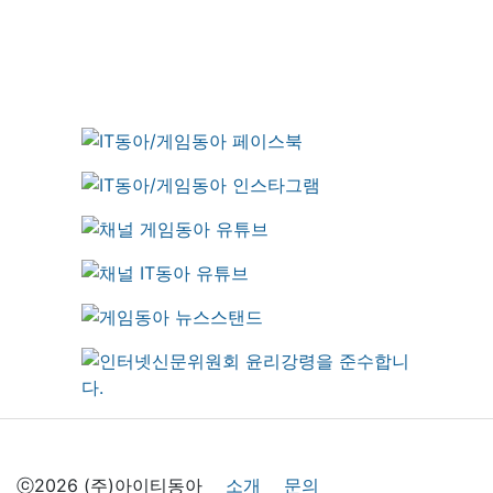
ⓒ2026 (주)아이티동아
소개
문의