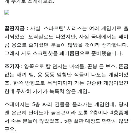
게 추가로 소개해보죠.
꿀딴지곰
: 사실 '스파르탄' 시리즈는 여러 게임기로 출
시되었죠. 오락실로도 나왔지만, 사실 국내에서는 패미
콤 용으로 즐기셨던 분들이 많았을 것이라 생각합니다.
그래서 저도 스크린샷을 패미콤판으로 준비했습니다.
조기자
: 양쪽으로 칼 던지는 녀석들, 곤봉 든 보스, 뜬금
없는 새끼 뱀, 용 등등 엄청난 적들이 나오는 게임이었
죠. 한쪽 방향으로 목적지까지 가는 단순한 게임이었긴
한데 무사히 가기가 녹록치 않은 게임..
스테이지는 5층 짜리 건물을 올라가는 게임인데, 당시
엔 은근히 난이도가 높은편이라 보통 2층이나 4층쯤에
서 죽는 분들이 많았었죠.. 5층 끝판 대장도 만만치 않았
구요.