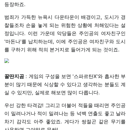
등장하죠.
범죄가 가득한 뉴욕시 다운타운이 배경이고, 도시가 경
찰들조차 손을 놓게 되는 위험한 상황에 처해있다는 설
정입니다. 이런 가운데 악당들은 주인공의 여자친구인
'마돈나'를 납치하는데, 이에 주인공은 여자친구와 도시
를 구하기 위해 적의 본거지로 들어가게 되는 것이죠.
꿀딴지곰
: 게임의 구성을 보면 '스파르탄X'와 흡사한 부
분이 많기 때문에 식상할 수 있다고 생각하는 분들도 계
실 수 있지만, 실제로 해보면 많이 다릅니다.
우선 강한 타격감! 그리고 더불어 적들을 때리면 주인공
이 밀려나거나 적이 밀려나는 등 넉백 연출도 좋고 날라
차기 감각도 아주 좋았죠. 게다가 쌍절곤 같은 무기를
사용하면 그야말로 무쌍!