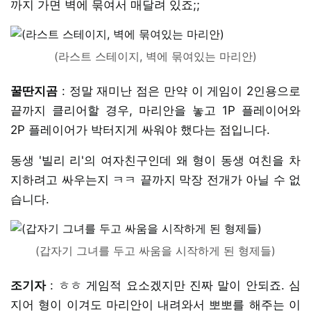
까지 가면 벽에 묶여서 매달려 있죠;;
(라스트 스테이지, 벽에 묶여있는 마리안)
꿀딴지곰
: 정말 재미난 점은 만약 이 게임이 2인용으로
끝까지 클리어할 경우, 마리안을 놓고 1P 플레이어와
2P 플레이어가 박터지게 싸워야 했다는 점입니다.
동생 '빌리 리'의 여자친구인데 왜 형이 동생 여친을 차
지하려고 싸우는지 ㅋㅋ 끝까지 막장 전개가 아닐 수 없
습니다.
(갑자기 그녀를 두고 싸움을 시작하게 된 형제들)
조기자
: ㅎㅎ 게임적 요소겠지만 진짜 말이 안되죠. 심
지어 형이 이겨도 마리안이 내려와서 뽀뽀를 해주는 이