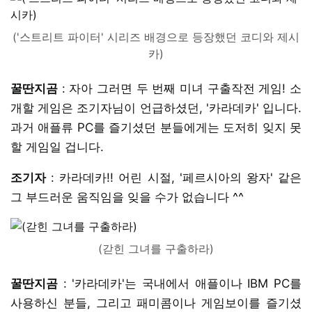
('스트리트 파이터' 시리즈 배경으로 등장했던 코디와 제시
카)
꿀딴지곰
: 자아 그러면 두 번째 미녀 구출작전 게임! 소
개할 게임은 조기자님이 언급하셨던, '카라데카' 입니다.
과거 애플류 PC를 즐기셨던 분들에게는 도저히 잊지 못
할 게임일 겁니다.
조기자
: 카라데카!! 어린 시절, '페르시아의 왕자' 같은
그 부드러운 움직임을 잊을 수가 없습니다 ^^
(갇힌 그녀를 구출하라)
꿀딴지곰
: '카라데카'는 국내에서 애플이나 IBM PC를
사용하신 분들, 그리고 패미콤이나 게임보이를 즐기셨