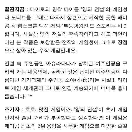
꿀딴지곰
: 타이토의 명작 타이틀 '영의 전설'의 게임성
과 모티브를 그대로 따와서 장편으로 제작한 듯한 패미
콤 용 횡스크롤 액션 게임 '부동명왕전'도 스토리는 비슷
합니다. 사실상 영의 전설의 후속작이라고 해도 과언이
아닌 본 작품은 보장받은 전작의 게임성이 그대로 장점
으로 살아 있는 수작 게임인데요,
전설 속 주인공인 아슈라나타가 납치된 여주인공을 구
하러 가는 내용인데, 놀라운 것은 납치된 여주인공이 다
름아닌 기기괴계의 주인공 소야(小夜)라는 사실!!! 타이
토 게임 세계관이 그대로 연결 계승되기에 더더욱 흥미
롭습니다. ^^
조기자
: 흐흐. 멋진 게임이죠. '영의 전설'이 초기 게임
인지라 즐길 거리가 부족했다고 생각한다면 이 게임은
패미콤 최초의 3M 용량을 사용한 게임으로 다양한 즐길