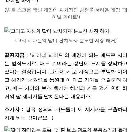
(벨트 스크롤 액션 게임에 획기적인 발전을 불러온 게임 '파
이널 파이트')
(그리고 자신의 딸이 납치되자 분노한 시장 해거)
꿀딴지곰
: '파이널 파이트'의 배경이 되는 메트로 시티
는 범죄도시로, 매드 기어라는 갱단이 도시를 장악하고
있다는 설정입니다. 그런데 새로 시장으로 부임한 마이
크 해거가 공권력을 동원해 이 매드 기어를 척결하려 하
고, 매드 기어의 보스 벨거가 해거의 기를 꺾기 위해 해
거의 딸 제시카를 납치한다는 내용이죠.
조기자
: 결국 정의의 사도들이 이 제시카를 구출하러
가게 되는 것이군요. :)