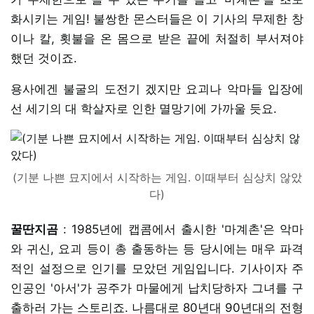
화시키는 게임! 불쌍한 몬스터들은 이 기사의 무제한 창
이나 칼, 횟불을 온 몸으로 받은 끝에 처절히 부서져야
했던 것이죠.
용사에겐 불굴의 도전기 겠지만 요괴나 악마들 입장에
선 세기의 대 학살자로 인한 멸망기에 가까울 듯요.
(기분 나쁜 묘지에서 시작하는 게임. 이때부터 심상치 않았
다)
꿀딴지곰
: 1985년에 캡콤에서 출시한 '마계촌'은 악마
와 귀신, 요괴 등이 총 출동하는 등 당시에는 매우 파격
적인 설정으로 인기를 모았던 게임입니다. 기사이자 주
인공인 '아서'가 공주가 마물에게 납치당하자 그녀를 구
출하러 가는 스토리죠. 나름대로 80년대 90년대의 전형