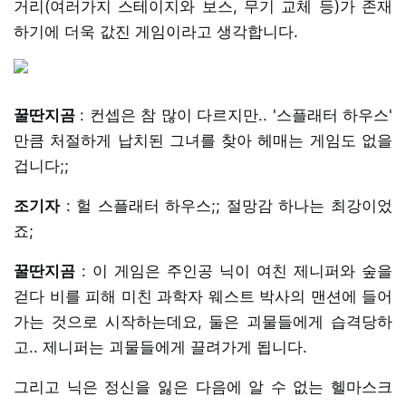
거리(여러가지 스테이지와 보스, 무기 교체 등)가 존재
하기에 더욱 값진 게임이라고 생각합니다.
꿀딴지곰
: 컨셉은 참 많이 다르지만.. '스플래터 하우스'
만큼 처절하게 납치된 그녀를 찾아 헤매는 게임도 없을
겁니다;;
조기자
: 헐 스플래터 하우스;; 절망감 하나는 최강이었
죠;
꿀딴지곰
: 이 게임은 주인공 닉이 여친 제니퍼와 숲을
걷다 비를 피해 미친 과학자 웨스트 박사의 맨션에 들어
가는 것으로 시작하는데요, 둘은 괴물들에게 습격당하
고.. 제니퍼는 괴물들에게 끌려가게 됩니다.
그리고 닉은 정신을 잃은 다음에 알 수 없는 헬마스크