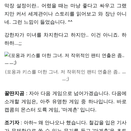
막장 설정이란.. 어렸을 때는 마냥 좋다고 싸우고 그랬
지만 커서 세계관이나 스토리를 읽어보고 와 장난 아니
네. 그런 느낌이 들었습니다. ^^
강한자가 미녀를 차지한다고 하지만.. 이건 아니죠. 하
하하...;;
(포옹과 키스를 더한 그녀. 저 작위적인 팬티 연출은 좀.. ㅡ
ㅡ;)
꿀딴지곰
: 자아 다음 게임으로 넘어가겠습니다. 다음에
소개할 게임은, 아주 유명한 게임 중 하나입니다. 바로
캡콤의 몬스터 도륙 게임, '마계촌' 입니다.
조기자
: 아하~ 왜 안나오나 했습니다. 철갑을 입은 기사
가 무제한으로 쏠 수 있는 무기를 들고 '마계촌'을 초토