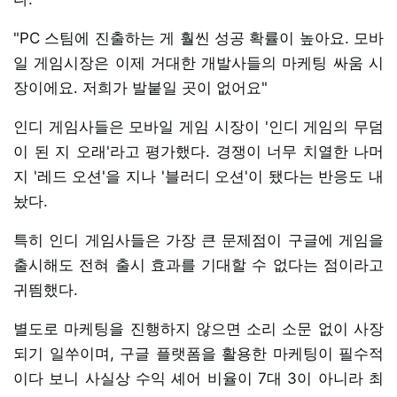
"PC 스팀에 진출하는 게 훨씬 성공 확률이 높아요. 모바
일 게임시장은 이제 거대한 개발사들의 마케팅 싸움 시
장이에요. 저희가 발붙일 곳이 없어요"
인디 게임사들은 모바일 게임 시장이 '인디 게임의 무덤
이 된 지 오래'라고 평가했다. 경쟁이 너무 치열한 나머
지 '레드 오션'을 지나 '블러디 오션'이 됐다는 반응도 내
놨다.
특히 인디 게임사들은 가장 큰 문제점이 구글에 게임을
출시해도 전혀 출시 효과를 기대할 수 없다는 점이라고
귀띔했다.
별도로 마케팅을 진행하지 않으면 소리 소문 없이 사장
되기 일쑤이며, 구글 플랫폼을 활용한 마케팅이 필수적
이다 보니 사실상 수익 셰어 비율이 7대 3이 아니라 최