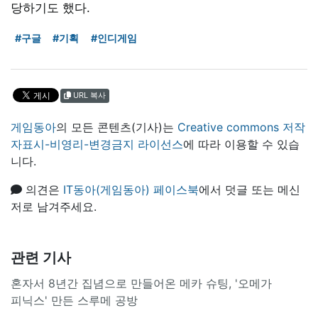
당하기도 했다.
#구글
#기획
#인디게임
URL 복사
게임동아
의 모든 콘텐츠(기사)는
Creative commons 저작
자표시-비영리-변경금지 라이선스
에 따라 이용할 수 있습
니다.
의견은
IT동아(게임동아) 페이스북
에서 덧글 또는 메신
저로 남겨주세요.
관련 기사
혼자서 8년간 집념으로 만들어온 메카 슈팅, '오메가
피닉스' 만든 스루메 공방