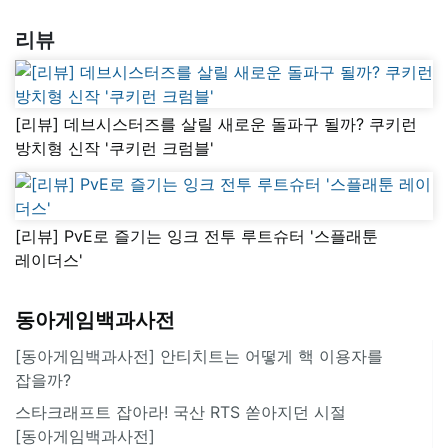
리뷰
[리뷰] 데브시스터즈를 살릴 새로운 돌파구 될까? 쿠키런
방치형 신작 '쿠키런 크럼블'
[리뷰] PvE로 즐기는 잉크 전투 루트슈터 '스플래툰
레이더스'
동아게임백과사전
[동아게임백과사전] 안티치트는 어떻게 핵 이용자를
잡을까?
스타크래프트 잡아라! 국산 RTS 쏟아지던 시절
[동아게임백과사전]