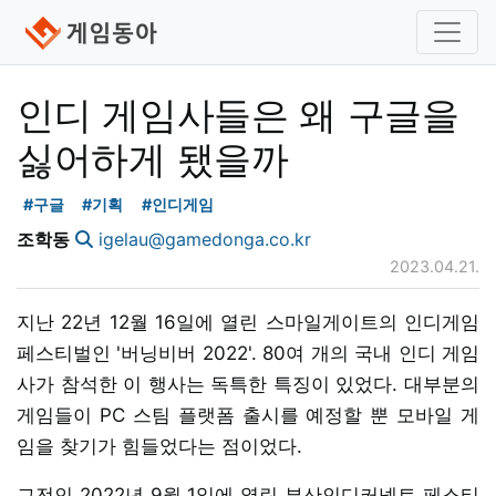
인디 게임사들은 왜 구글을
싫어하게 됐을까
#구글
#기획
#인디게임
조학동
igelau@gamedonga.co.kr
2023.04.21.
지난 22년 12월 16일에 열린 스마일게이트의 인디게임
페스티벌인 '버닝비버 2022'. 80여 개의 국내 인디 게임
사가 참석한 이 행사는 독특한 특징이 있었다. 대부분의
게임들이 PC 스팀 플랫폼 출시를 예정할 뿐 모바일 게
임을 찾기가 힘들었다는 점이었다.
그전인 2022년 9월 1일에 열린 부산인디커넥트 페스티