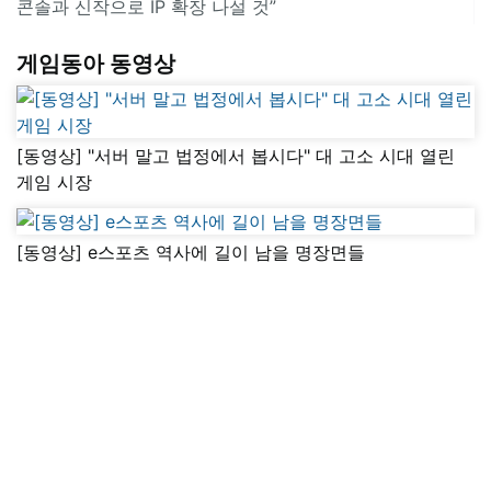
콘솔과 신작으로 IP 확장 나설 것”
게임동아 동영상
[동영상] "서버 말고 법정에서 봅시다" 대 고소 시대 열린
게임 시장
[동영상] e스포츠 역사에 길이 남을 명장면들