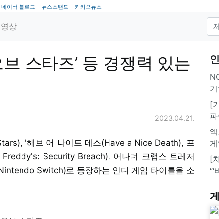
네이버 블로그
뉴스스탠드
카카오뉴스
동영상
오브 스타즈’ 등 경쟁력 있는
인
NC
기
[
파
2023.04.21.
엑
s), '해브 어 나이트 데스(Have a Nice Death), 프
게
Freddy's: Security Breach), 어나더 크랩스 트레저
[
위치(Nintendo Switch)로 등장하는 인디 게임 타이틀을 소
“
게