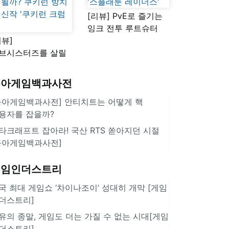
[리뷰] PvE로 즐기는
잉크 전투 루트슈터
리뷰]
'스플래툰 레이더스'
브시스터즈를 살릴
로운 돌파구 될까?
키런 방치형 신작
동아게임백과사전
쿠키런 크럼블'
동아게임백과사전] 안티치트는 어떻게 핵
용자를 잡을까?
타크래프트 잡아라! 국산 RTS 쏟아지던 시절
동아게임백과사전]
게임인더스트리
국 최대 게임쇼 ‘차이나조이’ 성대히 개막 [게임
더스트리]
유의 종말, 게임도 더는 가질 수 없는 시대[게임
더스트리]