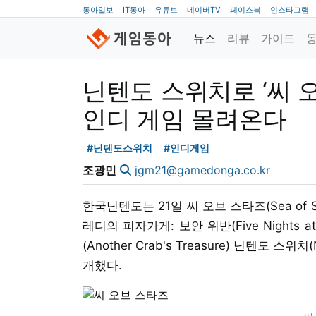
동아일보
IT동아
유튜브
네이버TV
페이스북
인스타그램
뉴스
리뷰
가이드
닌텐도 스위치로 ‘씨 
인디 게임 몰려온다
#닌텐도스위치
#인디게임
조광민
jgm21@gamedonga.co.kr
한국닌텐도는 21일 씨 오브 스타즈(Sea of Star
레디의 피자가게: 보안 위반(Five Nights at 
(Another Crab's Treasure) 닌텐도 스
개했다.