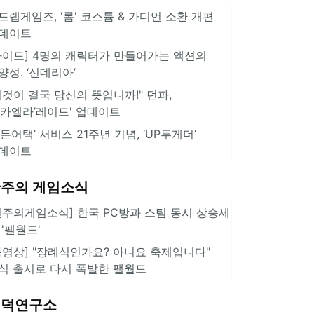
드랩게임즈, '롬' 코스튬 & 가디언 소환 개편
데이트
가이드] 4명의 캐릭터가 만들어가는 액션의
양성. ‘신데리아’
이것이 결국 당신의 뜻입니까!" 던파,
미카엘라’레이드' 업데이트
서든어택’ 서비스 21주년 기념, ‘UP투게더’
데이트
주의 게임소식
힌주의게임소식] 한국 PC방과 스팀 동시 상승세
 '팰월드'
동영상] "장례식인가요? 아니요 축제입니다"
식 출시로 다시 폭발한 팰월드
겜덕연구소