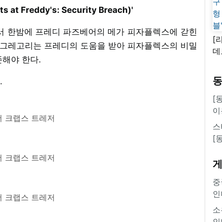
 Freddy's: Security Breach)'
에서 한밤에 프레디 파즈베어의 메가 피자플렉스에 갇힌
[
. 그레고리는 프레디의 도움을 받아 피자플렉스의 비밀
데
존해야 한다.
새
쿠
.
'
[
이
 크랩스 트레저
스
[
 크랩스 트레저
중
인
 크랩스 트레저
소
인