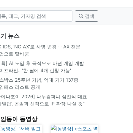
검색
기 뉴스
 IDS, ‘NC AX’로 사명 변경 ∙∙∙ AX 전문
업으로 탈바꿈
기획] AI 도입 후 극적으로 바뀐 게임 개발
이프라인.. '한 달에 4개 런칭 가능'
스박스 25주년 기념, 역대 기기 137종
임패스 리스트 공개
차이나조이 2026] 나누컴퍼니 심진식 대표
‘바벨탑’, 콘솔과 신작으로 IP 확장 나설 것”
임동아 동영상