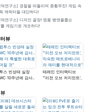
겜덕연구소] 경찰을 따돌리며 종횡무진! 게임 속
둑 캐릭터들 대단하다!
겜덕연구소] 디자인 끝장! 명품 뱅앤올룹슨
V를 게임기로 개조하다!
인터뷰
투스 빈성태 실장
테레민 인터랙티브
SWC 10주년에 감사..
"'리전 오브 저지먼트',
해 더 특별한 대회로
익숙한
며질 것"
메트로배니아의
리뷰
재미를 현대적으로"