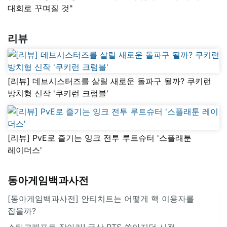
대회로 꾸며질 것"
리뷰
[리뷰] 데브시스터즈를 살릴 새로운 돌파구 될까? 쿠키런
방치형 신작 '쿠키런 크럼블'
[리뷰] PvE로 즐기는 잉크 전투 루트슈터 '스플래툰
레이더스'
동아게임백과사전
[동아게임백과사전] 안티치트는 어떻게 핵 이용자를
잡을까?
스타크래프트 잡아라! 국산 RTS 쏟아지던 시절