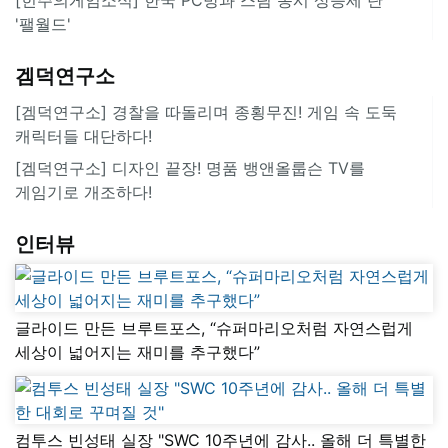
'팰월드'
겜덕연구소
[겜덕연구소] 경찰을 따돌리며 종횡무진! 게임 속 도둑
캐릭터들 대단하다!
[겜덕연구소] 디자인 끝장! 명품 뱅앤올룹슨 TV를
게임기로 개조하다!
인터뷰
글라이드 만든 브루트포스, “슈퍼마리오처럼 자연스럽게
세상이 넓어지는 재미를 추구했다”
컴투스 빈성태 실장 "SWC 10주년에 감사.. 올해 더 특별한