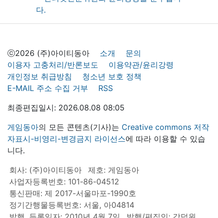
ⓒ2026 (주)아이티동아
소개
문의
이용자 고충처리/반론보도
이용약관/윤리강령
개인정보 취급방침
청소년 보호 정책
E-MAIL 주소 수집 거부
RSS
최종편집일시: 2026.08.08 08:05
게임동아
의 모든 콘텐츠(기사)는
Creative commons 저작
자표시-비영리-변경금지 라이선스
에 따라 이용할 수 있습
니다.
회사: (주)아이티동아
제호: 게임동아
사업자등록번호: 101-86-04512
통신판매: 제 2017-서울마포-1990호
정기간행물등록번호: 서울, 아04814
발행, 등록일자: 2010년 4월 7일
발행/편집인: 강덕원