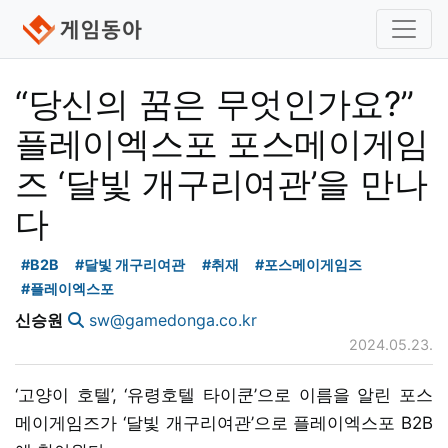
“당신의 꿈은 무엇인가요?”
플레이엑스포 포스메이게임
즈 ‘달빛 개구리여관’을 만나
다
#B2B
#달빛 개구리여관
#취재
#포스메이게임즈
#플레이엑스포
신승원
sw@gamedonga.co.kr
2024.05.23.
‘고양이 호텔’, ‘유령호텔 타이쿤’으로 이름을 알린 포스
메이게임즈가 ‘달빛 개구리여관’으로 플레이엑스포 B2B