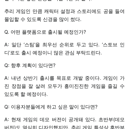
추리 게임인 만큼 캐릭터 설정과 스토리에도 공을 들여
몰입할 수 있도록 신경을 많이 썼다.
Q. 어떤 플랫폼으로 출시될 예정인가?
A: 일단 ‘스팀’을 최우선 순위로 두고 있다. ‘스토브 인
디’로도 출시 예정이니 많은 관심 부탁드린다.
Q: 향후 계획이 있다면?
A: 내년 상반기 출시를 목표로 개발 중이다. 게임이 가
진 장점을 잘 살려 모두가 흥미진진한 게임을 즐길 수
있도록 할 예정이다.
Q: 이용자분들에게 하고 싶은 말이 있다면?
A: 현재 게임의 데모 버전이 공개돼 있다. 초반부(데모
버전)도 열심히 디자인했지만, 추리 게임 특성상 후반부