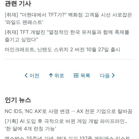
관련 기사
[취재] "더현대에서 TFT가?" 백화점 고객들 시선 사로잡은
'와일드 팬페스트'
[취재] TFT 개발진 "열정적인 한국 유저들과 함께 축제를
즐기고 싶었다"
마인크래프트, 닌텐도 스위치 2 버전 10월 27일 출시
이전
위로
목록
다음
인기 뉴스
NC IDS, ‘NC AX’로 사명 변경 ∙∙∙ AX 전문 기업으로 탈바꿈
[기획] AI 도입 후 극적으로 바뀐 게임 개발 파이프라인..
'한 달에 4개 런칭 가능'
엑스박스 25주년 기념, 역대 기기 137종 게임패스 리스트