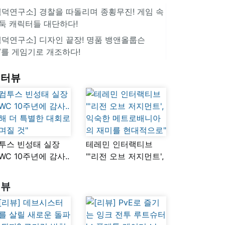
겜덕연구소] 경찰을 따돌리며 종횡무진! 게임 속
둑 캐릭터들 대단하다!
겜덕연구소] 디자인 끝장! 명품 뱅앤올룹슨
V를 게임기로 개조하다!
인터뷰
투스 빈성태 실장
테레민 인터랙티브
SWC 10주년에 감사..
"'리전 오브 저지먼트',
해 더 특별한 대회로
익숙한
며질 것"
메트로배니아의
리뷰
재미를 현대적으로"