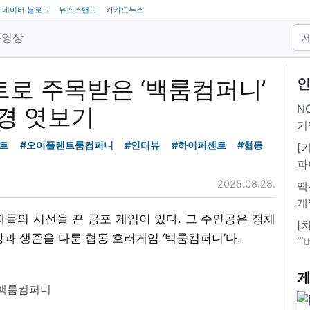
네이버 블로그
뉴스스탠드
카카오뉴스
동영상
트로 주목받은 ‘백룸컴퍼니’
인
NC
경 엿보기
기
트
#오어플랜트룸컴퍼니
#인터뷰
#하이퍼센트
#협동
[
파
2025.08.28.
엑
게
들의 시선을 끈 공포 게임이 있다. 그 주인공은 정체
[
상과 생존을 다룬 협동 호러게임 ‘백룸컴퍼니’다.
“
게
백룸컴퍼니