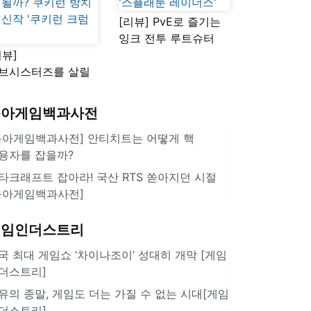
[리뷰] PvE로 즐기는
잉크 전투 루트슈터
리뷰]
'스플래툰 레이더스'
브시스터즈를 살릴
로운 돌파구 될까?
키런 방치형 신작
동아게임백과사전
쿠키런 크럼블'
동아게임백과사전] 안티치트는 어떻게 핵
용자를 잡을까?
타크래프트 잡아라! 국산 RTS 쏟아지던 시절
동아게임백과사전]
게임인더스트리
국 최대 게임쇼 ‘차이나조이’ 성대히 개막 [게임
더스트리]
유의 종말, 게임도 더는 가질 수 없는 시대[게임
더스트리]