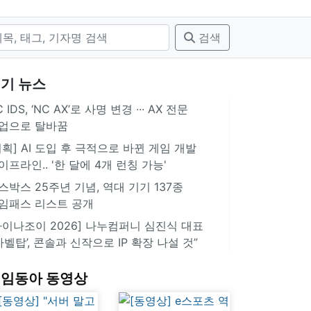
검색
기 뉴스
 IDS, ‘NC AX’로 사명 변경 ∙∙∙ AX 전문
업으로 탈바꿈
기획] AI 도입 후 극적으로 바뀐 게임 개발
이프라인.. '한 달에 4개 런칭 가능'
스박스 25주년 기념, 역대 기기 137종
임패스 리스트 공개
차이나조이 2026] 나누컴퍼니 심진식 대표
‘바벨탑’, 콘솔과 신작으로 IP 확장 나설 것”
임동아 동영상