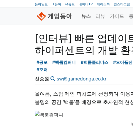
동아일보
IT동아
유튜브
네이버TV
페이스북
인스타그램
뉴스
리뷰
가이드
[인터뷰] 빠른 업데이
하이퍼센트의 개발 환
#공포
#백룸컴퍼니
#백룸클리너스
#오어플랜
#호러
신승원
sw@gamedonga.co.kr
올여름, 스팀 메인 피처드에 선정되며 이용자
불명의 공간 ‘백룸’을 배경으로 초자연적 현