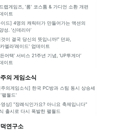
드랩게임즈, '롬' 코스튬 & 가디언 소환 개편
데이트
가이드] 4명의 캐릭터가 만들어가는 액션의
양성. ‘신데리아’
이것이 결국 당신의 뜻입니까!" 던파,
미카엘라’레이드' 업데이트
서든어택’ 서비스 21주년 기념, ‘UP투게더’
데이트
주의 게임소식
힌주의게임소식] 한국 PC방과 스팀 동시 상승세
 '팰월드'
동영상] "장례식인가요? 아니요 축제입니다"
식 출시로 다시 폭발한 팰월드
겜덕연구소