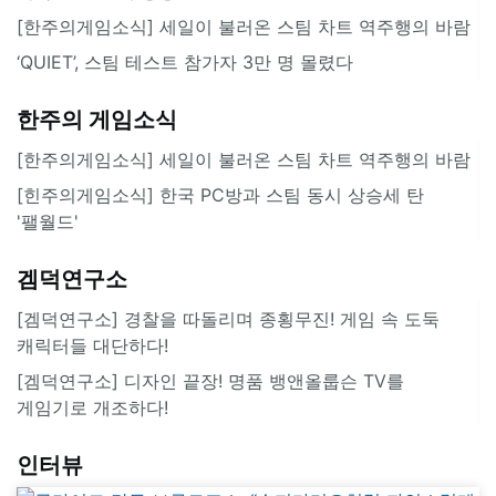
[한주의게임소식] 세일이 불러온 스팀 차트 역주행의 바람
‘QUIET’, 스팀 테스트 참가자 3만 명 몰렸다
한주의 게임소식
[한주의게임소식] 세일이 불러온 스팀 차트 역주행의 바람
[힌주의게임소식] 한국 PC방과 스팀 동시 상승세 탄
'팰월드'
겜덕연구소
[겜덕연구소] 경찰을 따돌리며 종횡무진! 게임 속 도둑
캐릭터들 대단하다!
[겜덕연구소] 디자인 끝장! 명품 뱅앤올룹슨 TV를
게임기로 개조하다!
인터뷰