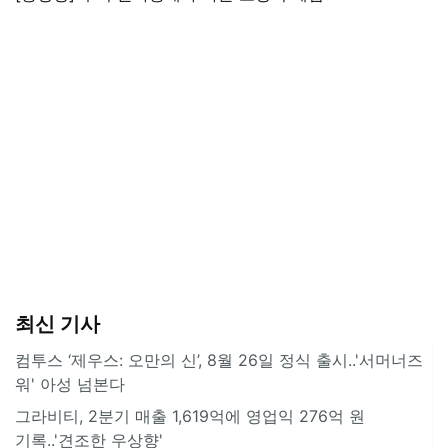
최신 기사
컴투스 ‘제우스: 오만의 신’, 8월 26일 정식 출시..'서머너즈
워' 아성 넘본다
그라비티, 2분기 매출 1,619억에 영업익 276억 원
기록..'견조한 우상향'