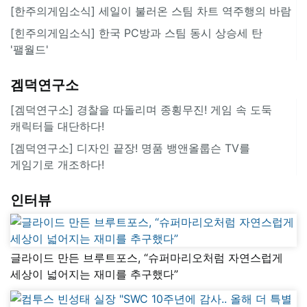
[한주의게임소식] 세일이 불러온 스팀 차트 역주행의 바람
[힌주의게임소식] 한국 PC방과 스팀 동시 상승세 탄
'팰월드'
겜덕연구소
[겜덕연구소] 경찰을 따돌리며 종횡무진! 게임 속 도둑
캐릭터들 대단하다!
[겜덕연구소] 디자인 끝장! 명품 뱅앤올룹슨 TV를
게임기로 개조하다!
인터뷰
글라이드 만든 브루트포스, “슈퍼마리오처럼 자연스럽게
세상이 넓어지는 재미를 추구했다”