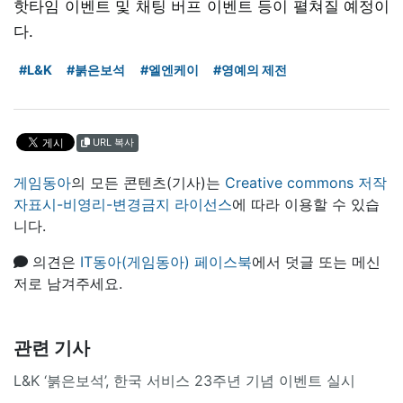
핫타임 이벤트 및 채팅 버프 이벤트 등이 펼쳐질 예정이
다.
#L&K
#붉은보석
#엘엔케이
#영예의 제전
URL 복사
게임동아
의 모든 콘텐츠(기사)는
Creative commons 저작
자표시-비영리-변경금지 라이선스
에 따라 이용할 수 있습
니다.
의견은
IT동아(게임동아) 페이스북
에서 덧글 또는 메신
저로 남겨주세요.
관련 기사
L&K ‘붉은보석’, 한국 서비스 23주년 기념 이벤트 실시