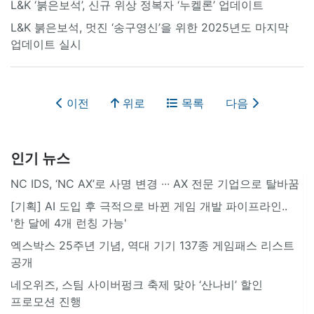
L&K ‘붉은보석’, 신규 위상 정복자 ‘누켈론’ 업데이트
L&K 붉은보석, 멋진 ‘송구영신’을 위한 2025년도 마지막
업데이트 실시
이전
위로
목록
다음
인기 뉴스
NC IDS, ‘NC AX’로 사명 변경 ∙∙∙ AX 전문 기업으로 탈바꿈
[기획] AI 도입 후 극적으로 바뀐 게임 개발 파이프라인..
'한 달에 4개 런칭 가능'
엑스박스 25주년 기념, 역대 기기 137종 게임패스 리스트
공개
네오위즈, 스팀 사이버펑크 축제 맞아 ‘산나비’ 할인
프로모션 진행