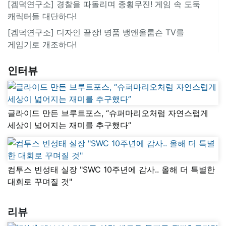
[겜덕연구소] 경찰을 따돌리며 종횡무진! 게임 속 도둑
캐릭터들 대단하다!
[겜덕연구소] 디자인 끝장! 명품 뱅앤올룹슨 TV를
게임기로 개조하다!
인터뷰
글라이드 만든 브루트포스, “슈퍼마리오처럼 자연스럽게
세상이 넓어지는 재미를 추구했다”
컴투스 빈성태 실장 "SWC 10주년에 감사.. 올해 더 특별한
대회로 꾸며질 것"
리뷰