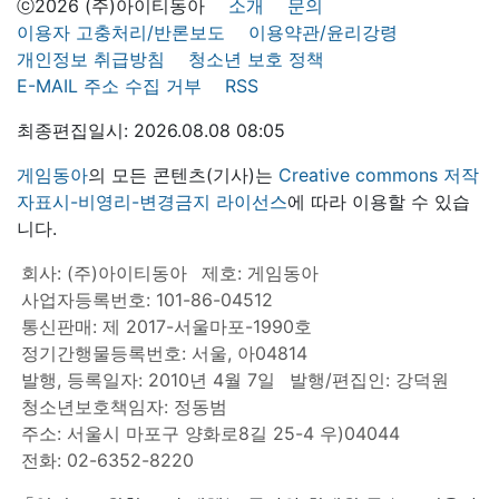
ⓒ2026 (주)아이티동아
소개
문의
이용자 고충처리/반론보도
이용약관/윤리강령
개인정보 취급방침
청소년 보호 정책
E-MAIL 주소 수집 거부
RSS
최종편집일시: 2026.08.08 08:05
게임동아
의 모든 콘텐츠(기사)는
Creative commons 저작
자표시-비영리-변경금지 라이선스
에 따라 이용할 수 있습
니다.
회사: (주)아이티동아
제호: 게임동아
사업자등록번호: 101-86-04512
통신판매: 제 2017-서울마포-1990호
정기간행물등록번호: 서울, 아04814
발행, 등록일자: 2010년 4월 7일
발행/편집인: 강덕원
청소년보호책임자: 정동범
주소: 서울시 마포구 양화로8길 25-4 우)04044
전화: 02-6352-8220