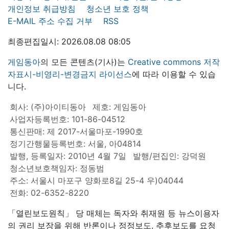
개인정보 취급방침
청소년 보호 정책
E-MAIL 주소 수집 거부
RSS
최종편집일시: 2026.08.08 08:05
게임동아
의 모든 콘텐츠(기사)는
Creative commons 저작
자표시-비영리-변경금지 라이선스
에 따라 이용할 수 있습
니다.
회사: (주)아이티동아
제호: 게임동아
사업자등록번호: 101-86-04512
통신판매: 제 2017-서울마포-1990호
정기간행물등록번호: 서울, 아04814
발행, 등록일자: 2010년 4월 7일
발행/편집인: 강덕원
청소년보호책임자: 정동범
주소: 서울시 마포구 양화로8길 25-4 우)04044
전화: 02-6352-8220
「열린보도원칙」 당 매체는 독자와 취재원 등 뉴스이용자
의 권리 보장을 위해 반론이나 정정보도, 추후보도를 요청