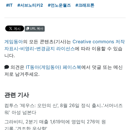
#IT
#서브노티카2
#언노운월즈
#크래프톤
URL 복사
게임동아
의 모든 콘텐츠(기사)는
Creative commons 저작
자표시-비영리-변경금지 라이선스
에 따라 이용할 수 있습
니다.
의견은
IT동아(게임동아) 페이스북
에서 덧글 또는 메신
저로 남겨주세요.
관련 기사
컴투스 ‘제우스: 오만의 신’, 8월 26일 정식 출시..'서머너즈
워' 아성 넘본다
그라비티, 2분기 매출 1,619억에 영업익 276억 원
기록..'견조한 우상향'