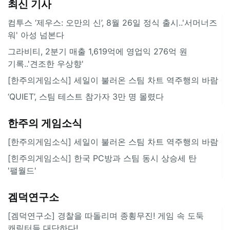
최신 기사
컴투스 ‘제우스: 오만의 신’, 8월 26일 정식 출시..'서머너즈
워' 아성 넘본다
그라비티, 2분기 매출 1,619억에 영업익 276억 원
기록..'견조한 우상향'
[한주의게임소식] 세일이 불러온 스팀 차트 역주행의 바람
‘QUIET’, 스팀 테스트 참가자 3만 명 몰렸다
한주의 게임소식
[한주의게임소식] 세일이 불러온 스팀 차트 역주행의 바람
[힌주의게임소식] 한국 PC방과 스팀 동시 상승세 탄
'팰월드'
겜덕연구소
[겜덕연구소] 경찰을 따돌리며 종횡무진! 게임 속 도둑
캐릭터들 대단하다!