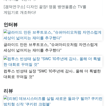
[겜덕연구소] 디자인 끝장! 명품 뱅앤올룹슨 TV를
게임기로 개조하다!
인터뷰
글라이드 만든 브루트포스, “슈퍼마리오처럼 자연스럽게
세상이 넓어지는 재미를 추구했다”
컴투스 빈성태 실장 "SWC 10주년에 감사.. 올해 더 특별한
대회로 꾸며질 것"
리뷰