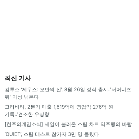
최신 기사
컴투스 ‘제우스: 오만의 신’, 8월 26일 정식 출시..'서머너즈
워' 아성 넘본다
그라비티, 2분기 매출 1,619억에 영업익 276억 원
기록..'견조한 우상향'
[한주의게임소식] 세일이 불러온 스팀 차트 역주행의 바람
‘QUIET’, 스팀 테스트 참가자 3만 명 몰렸다