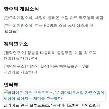
한주의 게임소식
[한주의게임소식] 세일이 불러온 스팀 차트 역주행의 바람
[힌주의게임소식] 한국 PC방과 스팀 동시 상승세 탄
'팰월드'
겜덕연구소
[겜덕연구소] 경찰을 따돌리며 종횡무진! 게임 속 도둑
캐릭터들 대단하다!
[겜덕연구소] 디자인 끝장! 명품 뱅앤올룹슨 TV를
게임기로 개조하다!
인터뷰
글라이드 만든 브루트포스, “슈퍼마리오처럼 자연스럽게