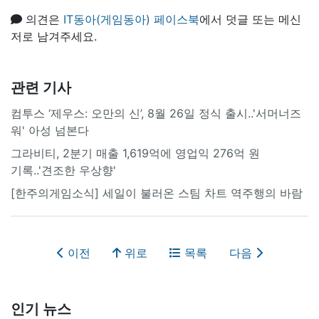
의견은
IT동아(게임동아) 페이스북
에서 덧글 또는 메신
저로 남겨주세요.
관련 기사
컴투스 ‘제우스: 오만의 신’, 8월 26일 정식 출시..'서머너즈
워' 아성 넘본다
그라비티, 2분기 매출 1,619억에 영업익 276억 원
기록..'견조한 우상향'
[한주의게임소식] 세일이 불러온 스팀 차트 역주행의 바람
이전
위로
목록
다음
인기 뉴스