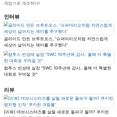
게임기로 개조하다!
인터뷰
글라이드 만든 브루트포스, “슈퍼마리오처럼 자연스럽게
세상이 넓어지는 재미를 추구했다”
컴투스 빈성태 실장 "SWC 10주년에 감사.. 올해 더 특별한
대회로 꾸며질 것"
리뷰
[리뷰] 데브시스터즈를 살릴 새로운 돌파구 될까? 쿠키런