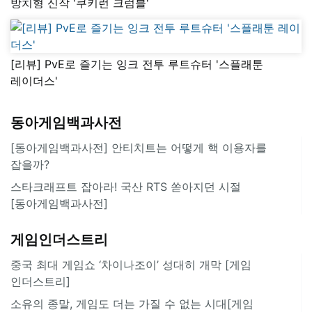
방치형 신작 '쿠키런 크럼블'
[리뷰] PvE로 즐기는 잉크 전투 루트슈터 '스플래툰
레이더스'
동아게임백과사전
[동아게임백과사전] 안티치트는 어떻게 핵 이용자를
잡을까?
스타크래프트 잡아라! 국산 RTS 쏟아지던 시절
[동아게임백과사전]
게임인더스트리
중국 최대 게임쇼 ‘차이나조이’ 성대히 개막 [게임
인더스트리]
소유의 종말, 게임도 더는 가질 수 없는 시대[게임