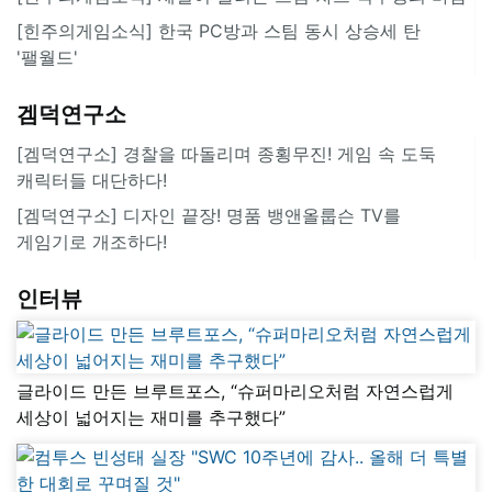
[힌주의게임소식] 한국 PC방과 스팀 동시 상승세 탄
'팰월드'
겜덕연구소
[겜덕연구소] 경찰을 따돌리며 종횡무진! 게임 속 도둑
캐릭터들 대단하다!
[겜덕연구소] 디자인 끝장! 명품 뱅앤올룹슨 TV를
게임기로 개조하다!
인터뷰
글라이드 만든 브루트포스, “슈퍼마리오처럼 자연스럽게
세상이 넓어지는 재미를 추구했다”