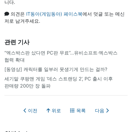
니다.
의견은
IT동아(게임동아) 페이스북
에서 덧글 또는 메신
저로 남겨주세요.
관련 기사
“엑스박스판 샀다면 PC판 무료”…유비소프트·엑스박스
협력 확대
[동영상] 캐릭터를 일부러 못생기게 만드는 걸까?
세기말 쿠팡맨 게임 ‘데스 스트랜딩 2’, PC 출시 이후
판매량 200만 장 돌파
이전
위로
목록
다음