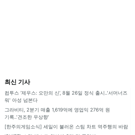
최신 기사
컴투스 ‘제우스: 오만의 신’, 8월 26일 정식 출시..'서머너즈
워' 아성 넘본다
그라비티, 2분기 매출 1,619억에 영업익 276억 원
기록..'견조한 우상향'
[한주의게임소식] 세일이 불러온 스팀 차트 역주행의 바람