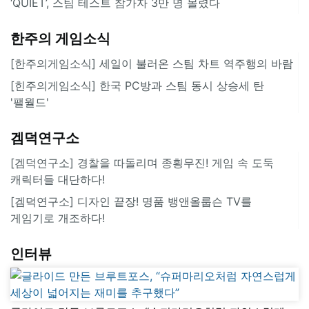
‘QUIET’, 스팀 테스트 참가자 3만 명 몰렸다
한주의 게임소식
[한주의게임소식] 세일이 불러온 스팀 차트 역주행의 바람
[힌주의게임소식] 한국 PC방과 스팀 동시 상승세 탄
'팰월드'
겜덕연구소
[겜덕연구소] 경찰을 따돌리며 종횡무진! 게임 속 도둑
캐릭터들 대단하다!
[겜덕연구소] 디자인 끝장! 명품 뱅앤올룹슨 TV를
게임기로 개조하다!
인터뷰