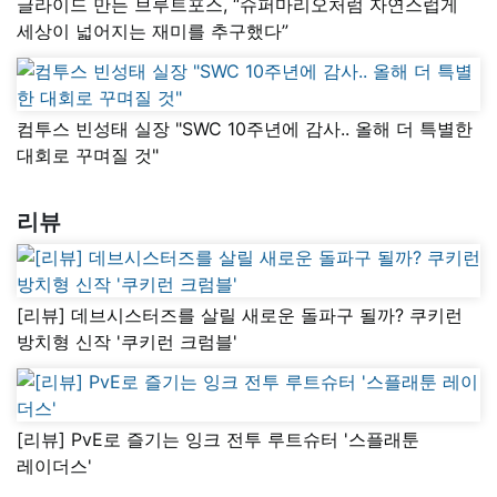
글라이드 만든 브루트포스, “슈퍼마리오처럼 자연스럽게
세상이 넓어지는 재미를 추구했다”
컴투스 빈성태 실장 "SWC 10주년에 감사.. 올해 더 특별한
대회로 꾸며질 것"
리뷰
[리뷰] 데브시스터즈를 살릴 새로운 돌파구 될까? 쿠키런
방치형 신작 '쿠키런 크럼블'
[리뷰] PvE로 즐기는 잉크 전투 루트슈터 '스플래툰
레이더스'