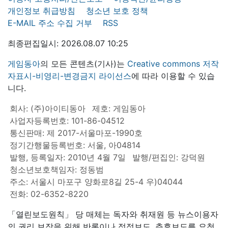
개인정보 취급방침
청소년 보호 정책
E-MAIL 주소 수집 거부
RSS
최종편집일시: 2026.08.07 10:25
게임동아
의 모든 콘텐츠(기사)는
Creative commons 저작
자표시-비영리-변경금지 라이선스
에 따라 이용할 수 있습
니다.
회사: (주)아이티동아
제호: 게임동아
사업자등록번호: 101-86-04512
통신판매: 제 2017-서울마포-1990호
정기간행물등록번호: 서울, 아04814
발행, 등록일자: 2010년 4월 7일
발행/편집인: 강덕원
청소년보호책임자: 정동범
주소: 서울시 마포구 양화로8길 25-4 우)04044
전화: 02-6352-8220
「열린보도원칙」 당 매체는 독자와 취재원 등 뉴스이용자
의 권리 보장을 위해 반론이나 정정보도, 추후보도를 요청