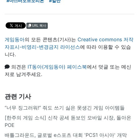
#마스터오브오리온
#일반
URL 복사
게임동아
의 모든 콘텐츠(기사)는
Creative commons 저작
자표시-비영리-변경금지 라이선스
에 따라 이용할 수 있습
니다.
의견은
IT동아(게임동아) 페이스북
에서 덧글 또는 메신
저로 남겨주세요.
관련 기사
“너무 징그러워!” 줘도 쓰기 싫은 못생긴 게임 아이템들
[한주의 게임 소식] 신작 공세 돋보인 모바일 시장, 돌아온
POE
배틀그라운드, 글로벌 e스포츠 대회 'PCS1 아시아' 개막