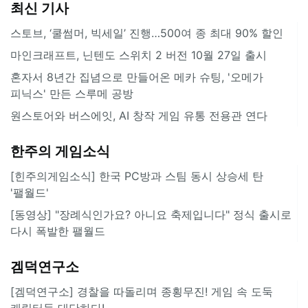
최신 기사
스토브, ‘쿨썸머, 빅세일’ 진행…500여 종 최대 90% 할인
마인크래프트, 닌텐도 스위치 2 버전 10월 27일 출시
혼자서 8년간 집념으로 만들어온 메카 슈팅, '오메가
피닉스' 만든 스루메 공방
원스토어와 버스에잇, AI 창작 게임 유통 전용관 연다
한주의 게임소식
[힌주의게임소식] 한국 PC방과 스팀 동시 상승세 탄
'팰월드'
[동영상] "장례식인가요? 아니요 축제입니다" 정식 출시로
다시 폭발한 팰월드
겜덕연구소
[겜덕연구소] 경찰을 따돌리며 종횡무진! 게임 속 도둑
캐릭터들 대단하다!