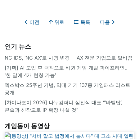
이전
위로
목록
다음
인기 뉴스
NC IDS, ‘NC AX’로 사명 변경 ∙∙∙ AX 전문 기업으로 탈바꿈
[기획] AI 도입 후 극적으로 바뀐 게임 개발 파이프라인..
'한 달에 4개 런칭 가능'
엑스박스 25주년 기념, 역대 기기 137종 게임패스 리스트
공개
[차이나조이 2026] 나누컴퍼니 심진식 대표 “‘바벨탑’,
콘솔과 신작으로 IP 확장 나설 것”
게임동아 동영상