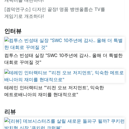
[겜덕연구소] 디자인 끝장! 명품 뱅앤올룹슨 TV를
게임기로 개조하다!
인터뷰
컴투스 빈성태 실장 "SWC 10주년에 감사.. 올해 더 특별한
대회로 꾸며질 것"
테레민 인터랙티브 "'리전 오브 저지먼트', 익숙한
메트로배니아의 재미를 현대적으로"
리뷰