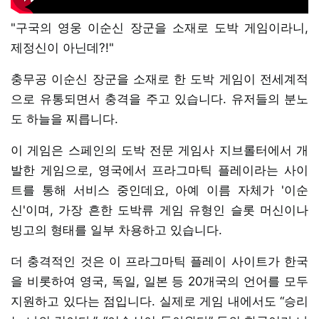
"구국의 영웅 이순신 장군을 소재로 도박 게임이라니,
제정신이 아닌데?!"
충무공 이순신 장군을 소재로 한 도박 게임이 전세계적
으로 유통되면서 충격을 주고 있습니다. 유저들의 분노
도 하늘을 찌릅니다.
이 게임은 스페인의 도박 전문 게임사 지브롤터에서 개
발한 게임으로, 영국에서 프라그마틱 플레이라는 사이
트를 통해 서비스 중인데요, 아예 이름 자체가 '이순
신'이며, 가장 흔한 도박류 게임 유형인 슬롯 머신이나
빙고의 형태를 일부 차용하고 있습니다.
더 충격적인 것은 이 프라그마틱 플레이 사이트가 한국
을 비롯하여 영국, 독일, 일본 등 20개국의 언어를 모두
지원하고 있다는 점입니다. 실제로 게임 내에서도 “승리