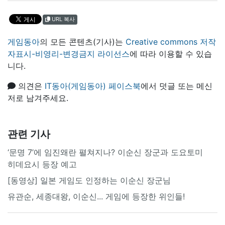
URL 복사
게임동아
의 모든 콘텐츠(기사)는
Creative commons 저작
자표시-비영리-변경금지 라이선스
에 따라 이용할 수 있습
니다.
의견은
IT동아(게임동아) 페이스북
에서 덧글 또는 메신
저로 남겨주세요.
관련 기사
‘문명 7’에 임진왜란 펼쳐지나? 이순신 장군과 도요토미
히데요시 등장 예고
[동영상] 일본 게임도 인정하는 이순신 장군님
유관순, 세종대왕, 이순신... 게임에 등장한 위인들!