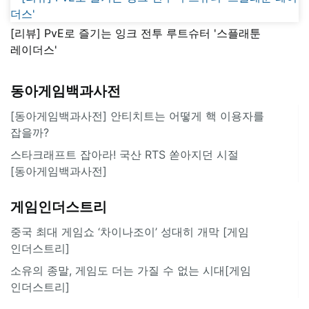
[리뷰] PvE로 즐기는 잉크 전투 루트슈터 '스플래툰
레이더스'
동아게임백과사전
[동아게임백과사전] 안티치트는 어떻게 핵 이용자를
잡을까?
스타크래프트 잡아라! 국산 RTS 쏟아지던 시절
[동아게임백과사전]
게임인더스트리
중국 최대 게임쇼 ‘차이나조이’ 성대히 개막 [게임
인더스트리]
소유의 종말, 게임도 더는 가질 수 없는 시대[게임
인더스트리]