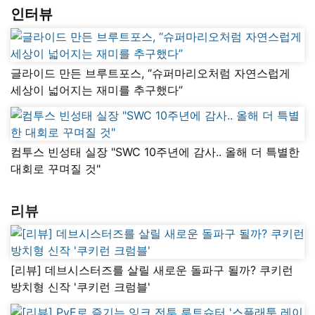
인터뷰
글라이드 만든 브루트포스, “슈퍼마리오처럼 자연스럽게
세상이 넓어지는 재미를 추구했다”
컴투스 빈성태 실장 "SWC 10주년에 감사.. 올해 더 특별한
대회로 꾸며질 것"
리뷰
[리뷰] 데브시스터즈를 살릴 새로운 돌파구 될까? 쿠키런
방치형 신작 '쿠키런 크럼블'