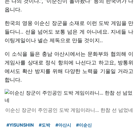
는 나의 것이다.”, “이순신이 돌아왔다” 등의 한국어가 나
옵니다.
한국의 영웅 이순신 장군을 소재로 이런 도박 게임을 만
들다니.. 선을 넘어도 보통 넘은 게 아니네요. 지네들 나
이팅게일이나 넬슨 제독으로 만들 것이지..
이 소식을 들은 충남 아산시에서는 문화부와 협의해 이
게임사를 상대로 정식 항의에 나선다고 하고요, 방통위
에서도 확산 방지를 위해 다양한 노력을 기울일 거라고
합니다.
이순신 장군이 주인공인 도박 게임이라니... 한참 선 넘었네
#YISUNSHIN
#도박
#아산시
#이순신