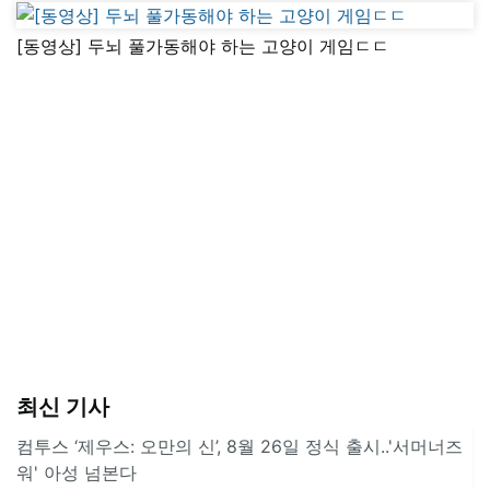
[동영상] 두뇌 풀가동해야 하는 고양이 게임ㄷㄷ
최신 기사
컴투스 ‘제우스: 오만의 신’, 8월 26일 정식 출시..'서머너즈
워' 아성 넘본다