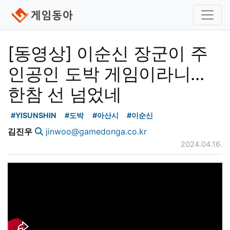
[동영상] 이순신 장군이 주
인공인 도박 게임이라니...
한참 선 넘었네
#YISUNSHIN
#도박
#아산시
#이순신
김진우
jinwoo@gamedonga.co.kr
2024.04.16.