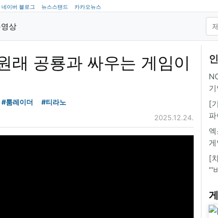
네이버 블로그
뉴스스탠드
카카오뉴스
동영상
 원래 공룡과 싸우는 게임이
인
NC
기
#툼레이더
#티라노
[
파
2025.12.24.
엑
게
[
“
게