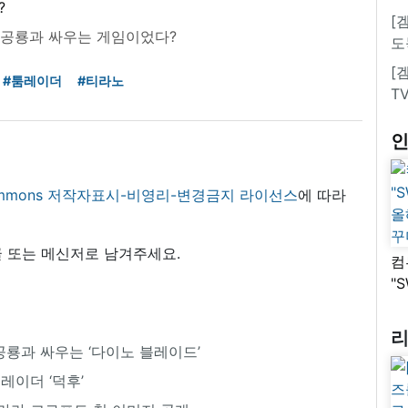
[
 공룡과 싸우는 게임이었다?
도
[
#툼레이더
#티라노
T
 commons 저작자표시-비영리-변경금지 라이선스
에 따라
 또는 메신저로 남겨주세요.
컴
"
올
꾸
공룡과 싸우는 ‘다이노 블레이드’
 레이더 ‘덕후’