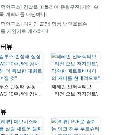
겜덕연구소] 경찰을 따돌리며 종횡무진! 게임 속
둑 캐릭터들 대단하다!
겜덕연구소] 디자인 끝장! 명품 뱅앤올룹슨
V를 게임기로 개조하다!
인터뷰
투스 빈성태 실장
테레민 인터랙티브
SWC 10주년에 감사..
"'리전 오브 저지먼트',
해 더 특별한 대회로
익숙한
며질 것"
메트로배니아의
리뷰
재미를 현대적으로"