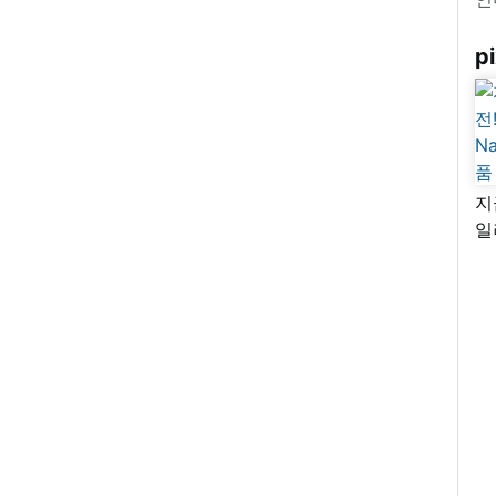
pi
지
일
님
리