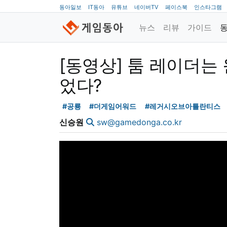
동아일보
IT동아
유튜브
네이버TV
페이스북
인스타그램
뉴스
리뷰
가이드
[동영상] 툼 레이더는
었다?
#공룡
#더게임어워드
#레거시오브아틀란티스
신승원
sw@gamedonga.co.kr