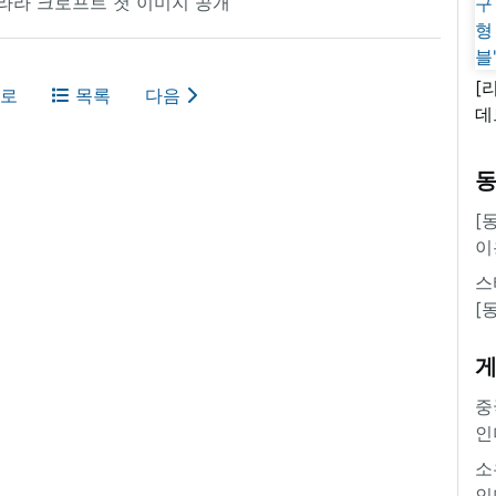
 라라 크로프트 첫 이미지 공개
[
로
목록
다음
데
새
쿠
'
[
이
스
[
중
인
소
인