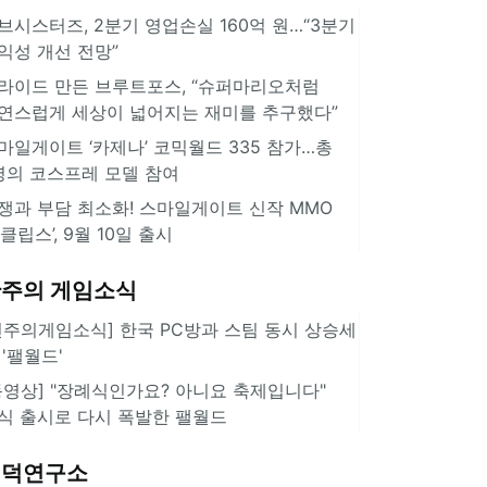
브시스터즈, 2분기 영업손실 160억 원…“3분기
익성 개선 전망”
라이드 만든 브루트포스, “슈퍼마리오처럼
연스럽게 세상이 넓어지는 재미를 추구했다”
마일게이트 ‘카제나’ 코믹월드 335 참가…총
명의 코스프레 모델 참여
쟁과 부담 최소화! 스마일게이트 신작 MMO
이클립스’, 9월 10일 출시
주의 게임소식
힌주의게임소식] 한국 PC방과 스팀 동시 상승세
 '팰월드'
동영상] "장례식인가요? 아니요 축제입니다"
식 출시로 다시 폭발한 팰월드
겜덕연구소