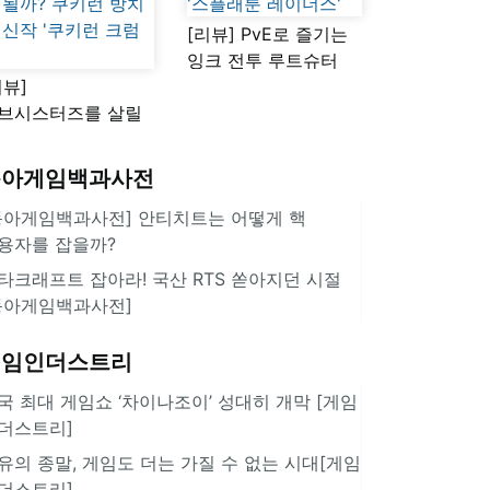
[리뷰] PvE로 즐기는
잉크 전투 루트슈터
리뷰]
'스플래툰 레이더스'
브시스터즈를 살릴
로운 돌파구 될까?
키런 방치형 신작
동아게임백과사전
쿠키런 크럼블'
동아게임백과사전] 안티치트는 어떻게 핵
용자를 잡을까?
타크래프트 잡아라! 국산 RTS 쏟아지던 시절
동아게임백과사전]
게임인더스트리
국 최대 게임쇼 ‘차이나조이’ 성대히 개막 [게임
더스트리]
유의 종말, 게임도 더는 가질 수 없는 시대[게임
더스트리]