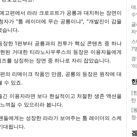
데
' 예고편에서 라라 크로프트가 공룡과 대치하는 장면이
수
자가 "툼 레이더에 무슨 공룡이냐", "개발진이 감을
글
였습니다.
자
스
년 등장한 1편부터 공룡과의 전투가 핵심 콘텐츠 중 하나
7
 구현된 거대한 티라노사우루스의 등장은 이용자들에게
경
리즈를 상징하는 장면 중 하나로 자리 잡았습니다.
‘
1편의 리메이크 작품인 만큼, 공룡의 등장은 원작에 대
한
 수 있죠.
[
 즐긴 이용자라면 보다 현실적이고 처절한 생존 액션을
탄
느껴질 수 있으리라 봅니다.
[
정
 팬들에게는 성장한 라라가 보여주는 툼 레이더의 스케
 기대됩니다.