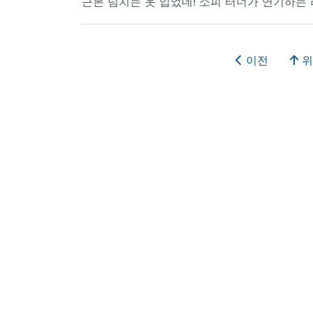
근본 넘치는 옷 입었네! 소피 터너가 연기하는
이전
위