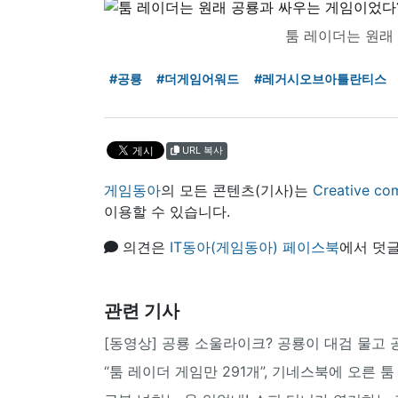
툼 레이더는 원래
#공룡
#더게임어워드
#레거시오브아틀란티스
URL 복사
게임동아
의 모든 콘텐츠(기사)는
Creative
이용할 수 있습니다.
의견은
IT동아(게임동아) 페이스북
에서 덧글
관련 기사
[동영상] 공룡 소울라이크? 공룡이 대검 물고 
“툼 레이더 게임만 291개”, 기네스북에 오른 툼