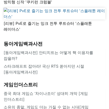
방치형 신작 '쿠키런 크럼블'
[리뷰] PvE로 즐기는 잉크 전투 루트슈터 '스플래툰
레이더스'
동아게임백과사전
[동아게임백과사전] 안티치트는 어떻게 핵 이용자를
잡을까?
스타크래프트 잡아라! 국산 RTS 쏟아지던 시절
[동아게임백과사전]
게임인더스트리
중국 최대 게임쇼 ‘차이나조이’ 성대히 개막 [게임
인더스트리]
소유의 종말, 게임도 더는 가질 수 없는 시대[게임