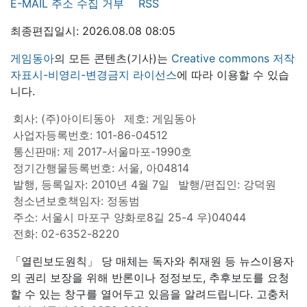
E-MAIL 주소 수집 거부
RSS
최종편집일시: 2026.08.08 08:05
게임동아
의 모든 콘텐츠(기사)는
Creative commons 저작
자표시-비영리-변경금지 라이선스
에 따라 이용할 수 있습
니다.
회사: (주)아이티동아
제호: 게임동아
사업자등록번호: 101-86-04512
통신판매: 제 2017-서울마포-1990호
정기간행물등록번호: 서울, 아04814
발행, 등록일자: 2010년 4월 7일
발행/편집인: 강덕원
청소년보호책임자: 정동범
주소: 서울시 마포구 양화로8길 25-4 우)04044
전화: 02-6352-8220
「열린보도원칙」 당 매체는 독자와 취재원 등 뉴스이용자
의 권리 보장을 위해 반론이나 정정보도, 추후보도를 요청
할 수 있는 창구를 열어두고 있음을 알려드립니다. 고충처