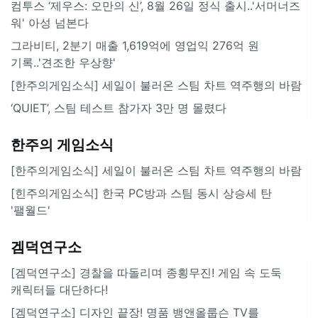
컴투스 ‘제우스: 오만의 신’, 8월 26일 정식 출시..'서머너즈
워' 아성 넘본다
그라비티, 2분기 매출 1,619억에 영업익 276억 원
기록..'견조한 우상향'
[한주의게임소식] 세일이 불러온 스팀 차트 역주행의 바람
‘QUIET’, 스팀 테스트 참가자 3만 명 몰렸다
한주의 게임소식
[한주의게임소식] 세일이 불러온 스팀 차트 역주행의 바람
[힌주의게임소식] 한국 PC방과 스팀 동시 상승세 탄
'팰월드'
겜덕연구소
[겜덕연구소] 경찰을 따돌리며 종횡무진! 게임 속 도둑
캐릭터들 대단하다!
[겜덕연구소] 디자인 끝장! 명품 뱅앤올룹슨 TV를