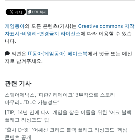
URL 복사
게임동아
의 모든 콘텐츠(기사)는
Creative commons 저작
자표시-비영리-변경금지 라이선스
에 따라 이용할 수 있습
니다.
의견은
IT동아(게임동아) 페이스북
에서 덧글 또는 메신
저로 남겨주세요.
관련 기사
스퀘어에닉스, ‘파판7 리메이크’ 3부작으로 스토리
마무리…“DLC 가능성도”
[TIP] 14년 만에 다시 게임을 잡은 이들을 위한 '어크 블랙
플래그 리싱크드' 팁
"출시 D-3!" '어쌔신 크리드 블랙 플래그 리싱크드' 핵심
콘텐츠 공개