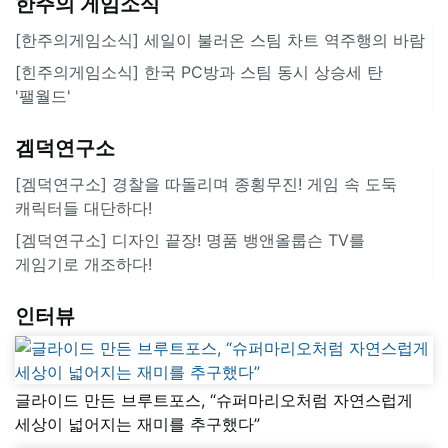
한주의 게임소식
[한주의게임소식] 세일이 불러온 스팀 차트 역주행의 바람
[힌주의게임소식] 한국 PC방과 스팀 동시 상승세 탄
'팰월드'
겜덕연구소
[겜덕연구소] 경찰을 따돌리며 종횡무진! 게임 속 도둑
캐릭터들 대단하다!
[겜덕연구소] 디자인 끝장! 명품 뱅앤올룹슨 TV를
게임기로 개조하다!
인터뷰
글라이드 만든 브루트포스, “슈퍼마리오처럼 자연스럽게
세상이 넓어지는 재미를 추구했다”