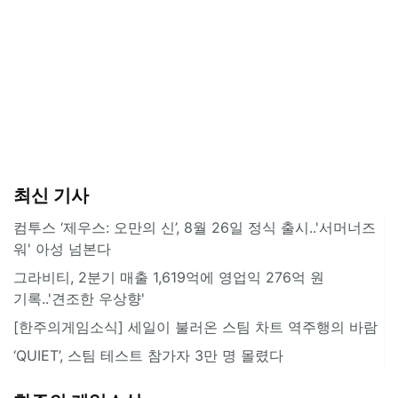
최신 기사
컴투스 ‘제우스: 오만의 신’, 8월 26일 정식 출시..'서머너즈
워' 아성 넘본다
그라비티, 2분기 매출 1,619억에 영업익 276억 원
기록..'견조한 우상향'
[한주의게임소식] 세일이 불러온 스팀 차트 역주행의 바람
‘QUIET’, 스팀 테스트 참가자 3만 명 몰렸다