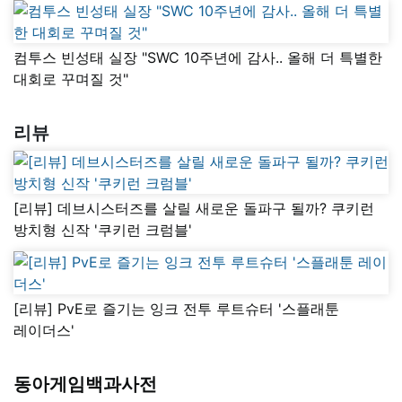
컴투스 빈성태 실장 "SWC 10주년에 감사.. 올해 더 특별한
대회로 꾸며질 것"
리뷰
[리뷰] 데브시스터즈를 살릴 새로운 돌파구 될까? 쿠키런
방치형 신작 '쿠키런 크럼블'
[리뷰] PvE로 즐기는 잉크 전투 루트슈터 '스플래툰
레이더스'
동아게임백과사전