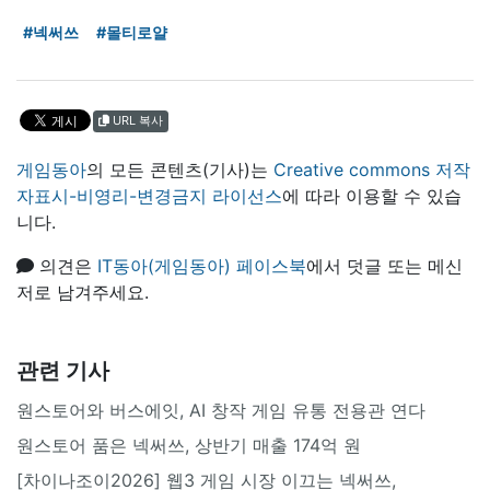
#넥써쓰
#몰티로얄
URL 복사
게임동아
의 모든 콘텐츠(기사)는
Creative commons 저작
자표시-비영리-변경금지 라이선스
에 따라 이용할 수 있습
니다.
의견은
IT동아(게임동아) 페이스북
에서 덧글 또는 메신
저로 남겨주세요.
관련 기사
원스토어와 버스에잇, AI 창작 게임 유통 전용관 연다
원스토어 품은 넥써쓰, 상반기 매출 174억 원
[차이나조이2026] 웹3 게임 시장 이끄는 넥써쓰,