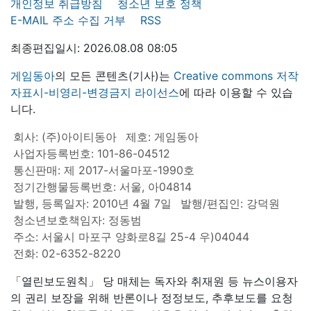
개인정보 취급방침
청소년 보호 정책
E-MAIL 주소 수집 거부
RSS
최종편집일시: 2026.08.08 08:05
게임동아
의 모든 콘텐츠(기사)는
Creative commons 저작
자표시-비영리-변경금지 라이선스
에 따라 이용할 수 있습
니다.
회사: (주)아이티동아
제호: 게임동아
사업자등록번호: 101-86-04512
통신판매: 제 2017-서울마포-1990호
정기간행물등록번호: 서울, 아04814
발행, 등록일자: 2010년 4월 7일
발행/편집인: 강덕원
청소년보호책임자: 정동범
주소: 서울시 마포구 양화로8길 25-4 우)04044
전화: 02-6352-8220
「열린보도원칙」 당 매체는 독자와 취재원 등 뉴스이용자
의 권리 보장을 위해 반론이나 정정보도, 추후보도를 요청