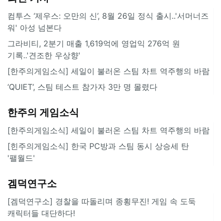
컴투스 ‘제우스: 오만의 신’, 8월 26일 정식 출시..'서머너즈
워' 아성 넘본다
그라비티, 2분기 매출 1,619억에 영업익 276억 원
기록..'견조한 우상향'
[한주의게임소식] 세일이 불러온 스팀 차트 역주행의 바람
‘QUIET’, 스팀 테스트 참가자 3만 명 몰렸다
한주의 게임소식
[한주의게임소식] 세일이 불러온 스팀 차트 역주행의 바람
[힌주의게임소식] 한국 PC방과 스팀 동시 상승세 탄
'팰월드'
겜덕연구소
[겜덕연구소] 경찰을 따돌리며 종횡무진! 게임 속 도둑
캐릭터들 대단하다!