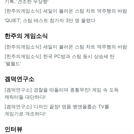
기록..'견조한 우상향'
[한주의게임소식] 세일이 불러온 스팀 차트 역주행의 바람
‘QUIET’, 스팀 테스트 참가자 3만 명 몰렸다
한주의 게임소식
[한주의게임소식] 세일이 불러온 스팀 차트 역주행의 바람
[힌주의게임소식] 한국 PC방과 스팀 동시 상승세 탄
'팰월드'
겜덕연구소
[겜덕연구소] 경찰을 따돌리며 종횡무진! 게임 속 도둑
캐릭터들 대단하다!
[겜덕연구소] 디자인 끝장! 명품 뱅앤올룹슨 TV를
게임기로 개조하다!
인터뷰