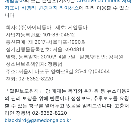
게임동아
의 모든 콘텐츠(기사)는
Creative commons 저작
자표시-비영리-변경금지 라이선스
에 따라 이용할 수 있습
니다.
회사: (주)아이티동아
제호: 게임동아
사업자등록번호: 101-86-04512
통신판매: 제 2017-서울마포-1990호
정기간행물등록번호: 서울, 아04814
발행, 등록일자: 2010년 4월 7일
발행/편집인: 강덕원
청소년보호책임자: 정동범
주소: 서울시 마포구 양화로8길 25-4 우)04044
전화: 02-6352-8220
「열린보도원칙」 당 매체는 독자와 취재원 등 뉴스이용자
의 권리 보장을 위해 반론이나 정정보도, 추후보도를 요청
할 수 있는 창구를 열어두고 있음을 알려드립니다. 고충처
리인 정동범 02-6352-8220
blackbird@gamedonga.co.kr