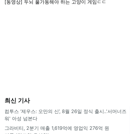
[동영상] 두뇌 풀가동해야 하는 고양이 게임ㄷㄷ
최신 기사
컴투스 ‘제우스: 오만의 신’, 8월 26일 정식 출시..'서머너즈
워' 아성 넘본다
그라비티, 2분기 매출 1,619억에 영업익 276억 원