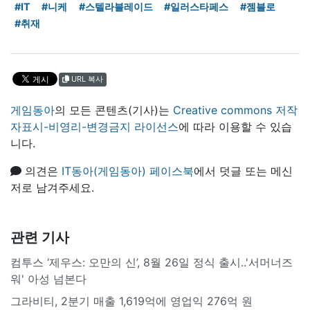
#IT
#니케
#스텔라블레이드
#일러스타페스
#젬블로
#취재
URL 복사
게임동아
의 모든 콘텐츠(기사)는
Creative commons 저작
자표시-비영리-변경금지 라이선스
에 따라 이용할 수 있습
니다.
의견은
IT동아(게임동아) 페이스북
에서 덧글 또는 메신
저로 남겨주세요.
관련 기사
컴투스 ‘제우스: 오만의 신’, 8월 26일 정식 출시..'서머너즈
워' 아성 넘본다
그라비티, 2분기 매출 1,619억에 영업익 276억 원