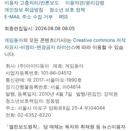
이용자 고충처리/반론보도
이용약관/윤리강령
개인정보 취급방침
청소년 보호 정책
E-MAIL 주소 수집 거부
RSS
최종편집일시: 2026.08.08 08:05
게임동아
의 모든 콘텐츠(기사)는
Creative commons 저작
자표시-비영리-변경금지 라이선스
에 따라 이용할 수 있습
니다.
회사: (주)아이티동아
제호: 게임동아
사업자등록번호: 101-86-04512
통신판매: 제 2017-서울마포-1990호
정기간행물등록번호: 서울, 아04814
발행, 등록일자: 2010년 4월 7일
발행/편집인: 강덕원
청소년보호책임자: 정동범
주소: 서울시 마포구 양화로8길 25-4 우)04044
전화: 02-6352-8220
「열린보도원칙」 당 매체는 독자와 취재원 등 뉴스이용자