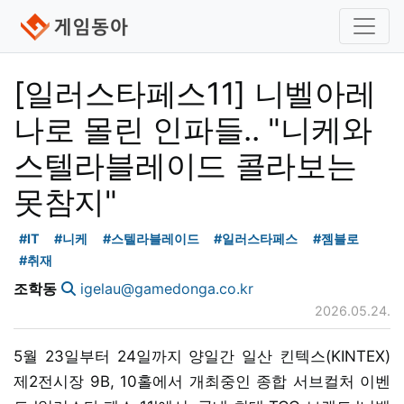
[일러스타페스11] 니벨아레
나로 몰린 인파들.. "니케와
스텔라블레이드 콜라보는
못참지"
#IT
#니케
#스텔라블레이드
#일러스타페스
#젬블로
#취재
조학동
igelau@gamedonga.co.kr
2026.05.24.
5월 23일부터 24일까지 양일간 일산 킨텍스(KINTEX)
제2전시장 9B, 10홀에서 개최중인 종합 서브컬처 이벤