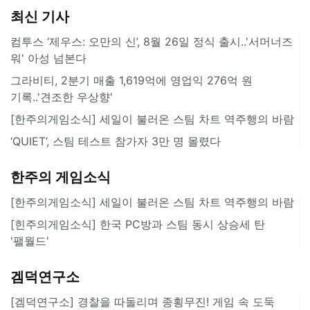
최신 기사
컴투스 ‘제우스: 오만의 신’, 8월 26일 정식 출시..'서머너즈
워' 아성 넘본다
그라비티, 2분기 매출 1,619억에 영업익 276억 원
기록..'견조한 우상향'
[한주의게임소식] 세일이 불러온 스팀 차트 역주행의 바람
‘QUIET’, 스팀 테스트 참가자 3만 명 몰렸다
한주의 게임소식
[한주의게임소식] 세일이 불러온 스팀 차트 역주행의 바람
[힌주의게임소식] 한국 PC방과 스팀 동시 상승세 탄
'팰월드'
겜덕연구소
[겜덕연구소] 경찰을 따돌리며 종횡무진! 게임 속 도둑