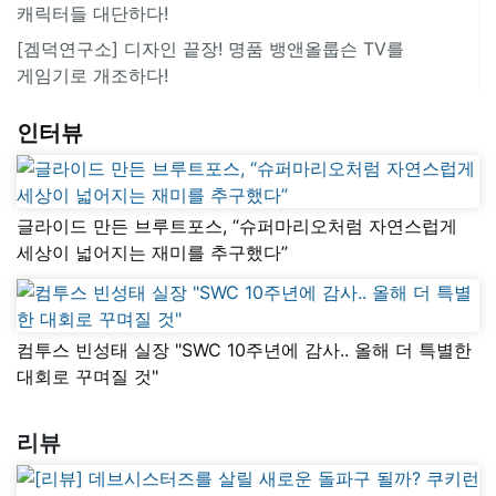
캐릭터들 대단하다!
[겜덕연구소] 디자인 끝장! 명품 뱅앤올룹슨 TV를
게임기로 개조하다!
인터뷰
글라이드 만든 브루트포스, “슈퍼마리오처럼 자연스럽게
세상이 넓어지는 재미를 추구했다”
컴투스 빈성태 실장 "SWC 10주년에 감사.. 올해 더 특별한
대회로 꾸며질 것"
리뷰