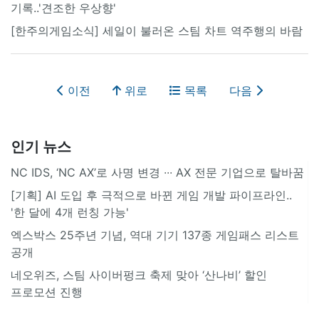
기록..'견조한 우상향'
[한주의게임소식] 세일이 불러온 스팀 차트 역주행의 바람
이전
위로
목록
다음
인기 뉴스
NC IDS, ‘NC AX’로 사명 변경 ∙∙∙ AX 전문 기업으로 탈바꿈
[기획] AI 도입 후 극적으로 바뀐 게임 개발 파이프라인..
'한 달에 4개 런칭 가능'
엑스박스 25주년 기념, 역대 기기 137종 게임패스 리스트
공개
네오위즈, 스팀 사이버펑크 축제 맞아 ‘산나비’ 할인
프로모션 진행