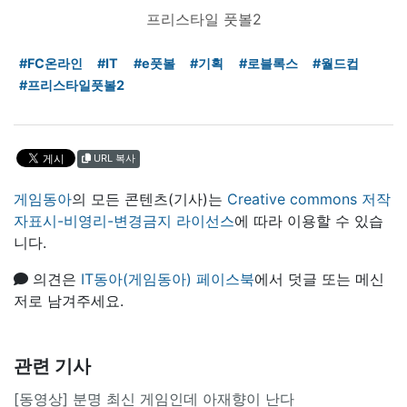
프리스타일 풋볼2
#FC온라인
#IT
#e풋볼
#기획
#로블록스
#월드컵
#프리스타일풋볼2
URL 복사
게임동아
의 모든 콘텐츠(기사)는
Creative commons 저작
자표시-비영리-변경금지 라이선스
에 따라 이용할 수 있습
니다.
의견은
IT동아(게임동아) 페이스북
에서 덧글 또는 메신
저로 남겨주세요.
관련 기사
[동영상] 분명 최신 게임인데 아재향이 난다