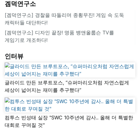
겜덕연구소
[겜덕연구소] 경찰을 따돌리며 종횡무진! 게임 속 도둑
캐릭터들 대단하다!
[겜덕연구소] 디자인 끝장! 명품 뱅앤올룹슨 TV를
게임기로 개조하다!
인터뷰
글라이드 만든 브루트포스, “슈퍼마리오처럼 자연스럽게
세상이 넓어지는 재미를 추구했다”
컴투스 빈성태 실장 "SWC 10주년에 감사.. 올해 더 특별한
대회로 꾸며질 것"