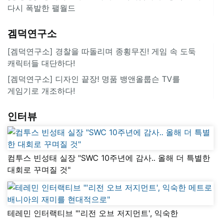
다시 폭발한 팰월드
겜덕연구소
[겜덕연구소] 경찰을 따돌리며 종횡무진! 게임 속 도둑
캐릭터들 대단하다!
[겜덕연구소] 디자인 끝장! 명품 뱅앤올룹슨 TV를
게임기로 개조하다!
인터뷰
컴투스 빈성태 실장 "SWC 10주년에 감사.. 올해 더 특별한
대회로 꾸며질 것"
테레민 인터랙티브 "'리전 오브 저지먼트', 익숙한