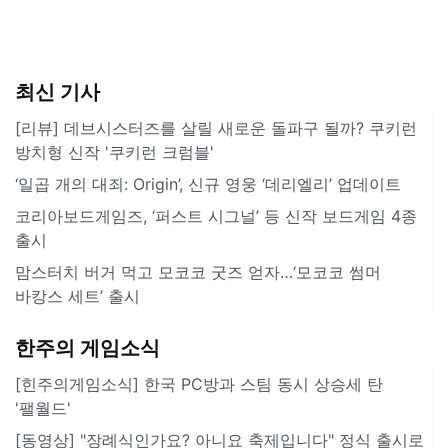
최신 기사
[리뷰] 데브시스터즈를 살릴 새로운 돌파구 될까? 쿠키런
방치형 신작 '쿠키런 크럼블'
‘일곱 개의 대죄: Origin’, 신규 영웅 ‘데리엘리’ 업데이트
코리아보드게임즈, ‘퍼스트 시그널’ 등 신작 보드게임 4종
출시
맘스터치 버거 먹고 모코코 굿즈 얻자…‘모코코 썸머
바캉스 세트’ 출시
한주의 게임소식
[힌주의게임소식] 한국 PC방과 스팀 동시 상승세 탄
'팰월드'
[동영상] "장례식인가요? 아니요 축제입니다" 정식 출시로