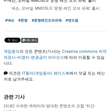
넥슨, 모바일 MMOSLG ‘문명 레인 오브 파워’ 출시
#넥슨
#문명
#문명레인오브파워
#엔드림
URL 복사
게임동아
의 모든 콘텐츠(기사)는
Creative commons 저작
자표시-비영리-변경금지 라이선스
에 따라 이용할 수 있습
니다.
의견은
IT동아(게임동아) 페이스북
에서 덧글 또는 메신
저로 남겨주세요.
관련 기사
[리뷰] 수려한 캐릭터와 방대한 콘텐츠의 조합 ‘히간: