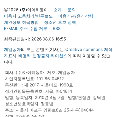
ⓒ2026 (주)아이티동아
소개
문의
이용자 고충처리/반론보도
이용약관/윤리강령
개인정보 취급방침
청소년 보호 정책
E-MAIL 주소 수집 거부
RSS
최종편집일시: 2026.08.06 16:55
게임동아
의 모든 콘텐츠(기사)는
Creative commons 저작
자표시-비영리-변경금지 라이선스
에 따라 이용할 수 있습
니다.
회사: (주)아이티동아
제호: 게임동아
사업자등록번호: 101-86-04512
통신판매: 제 2017-서울마포-1990호
정기간행물등록번호: 서울, 아04814
발행, 등록일자: 2010년 4월 7일
발행/편집인: 강덕원
청소년보호책임자: 정동범
주소: 서울시 마포구 양화로8길 25-4 우)04044
전화: 02-6352-8220