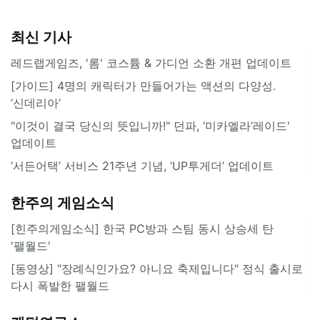
최신 기사
레드랩게임즈, '롬' 코스튬 & 가디언 소환 개편 업데이트
[가이드] 4명의 캐릭터가 만들어가는 액션의 다양성.
‘신데리아’
"이것이 결국 당신의 뜻입니까!" 던파, ‘미카엘라’레이드'
업데이트
‘서든어택’ 서비스 21주년 기념, ‘UP투게더’ 업데이트
한주의 게임소식
[힌주의게임소식] 한국 PC방과 스팀 동시 상승세 탄
'팰월드'
[동영상] "장례식인가요? 아니요 축제입니다" 정식 출시로
다시 폭발한 팰월드