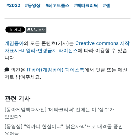
#2022
#동영상
#레고브롤스
#메타크리틱
#젤
URL 복사
게임동아
의 모든 콘텐츠(기사)는
Creative commons 저작
자표시-비영리-변경금지 라이선스
에 따라 이용할 수 있습
니다.
의견은
IT동아(게임동아) 페이스북
에서 덧글 또는 메신
저로 남겨주세요.
관련 기사
[동아게임백과사전] ‘메타크리틱’ 전에는 이 ‘점수’가
있었다?
[동영상] "억까냐 현실이냐" '붉은사막'으로 대격돌 중인
유저들