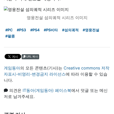
영웅전설 섬의궤적 시리즈 이미지
#PC
#PS3
#PS4
#PS비타
#섬의궤적
#영웅전설
#팔콤
URL 복사
게임동아
의 모든 콘텐츠(기사)는
Creative commons 저작
자표시-비영리-변경금지 라이선스
에 따라 이용할 수 있습
니다.
의견은
IT동아(게임동아) 페이스북
에서 덧글 또는 메신
저로 남겨주세요.