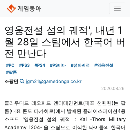
영웅전설 섬의 궤적', 내년 1
월 28일 스팀에서 한국어 버
전 만난다
#PC
#PS3
#PS4
#PS비타
#섬의궤적
#영웅전설
#팔콤
조광민
jgm21@gamedonga.co.kr
2020.08.26.
클라우디드 레오파드 엔터테인먼트(대표 천웬웬)는 팔
콤(대표 콘도 타카히로)에서 발매된 플레이스테이션4용
소프트 '영웅전설 섬의 궤적 I: Kai -Thors Military
Academy 1204-'을 스팀으로 이식한 타이틀의 한국어