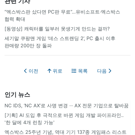
관련 기사
“엑스박스판 샀다면 PC판 무료”…유비소프트·엑스박스
협력 확대
[동영상] 캐릭터를 일부러 못생기게 만드는 걸까?
세기말 쿠팡맨 게임 ‘데스 스트랜딩 2’, PC 출시 이후
판매량 200만 장 돌파
이전
위로
목록
다음
인기 뉴스
NC IDS, ‘NC AX’로 사명 변경 ∙∙∙ AX 전문 기업으로 탈바꿈
[기획] AI 도입 후 극적으로 바뀐 게임 개발 파이프라인..
'한 달에 4개 런칭 가능'
엑스박스 25주년 기념, 역대 기기 137종 게임패스 리스트