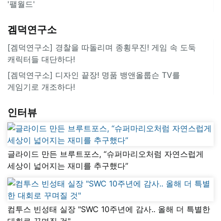
'팰월드'
겜덕연구소
[겜덕연구소] 경찰을 따돌리며 종횡무진! 게임 속 도둑
캐릭터들 대단하다!
[겜덕연구소] 디자인 끝장! 명품 뱅앤올룹슨 TV를
게임기로 개조하다!
인터뷰
글라이드 만든 브루트포스, “슈퍼마리오처럼 자연스럽게
세상이 넓어지는 재미를 추구했다”
컴투스 빈성태 실장 "SWC 10주년에 감사.. 올해 더 특별한
대회로 꾸며질 것"