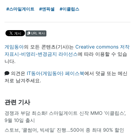
#스마일게이트
#엔픽셀
#이클립스
URL 복사
게임동아
의 모든 콘텐츠(기사)는
Creative commons 저작
자표시-비영리-변경금지 라이선스
에 따라 이용할 수 있습
니다.
의견은
IT동아(게임동아) 페이스북
에서 덧글 또는 메신
저로 남겨주세요.
관련 기사
경쟁과 부담 최소화! 스마일게이트 신작 MMO ‘이클립스’,
9월 10일 출시
스토브, ‘쿨썸머, 빅세일’ 진행…500여 종 최대 90% 할인