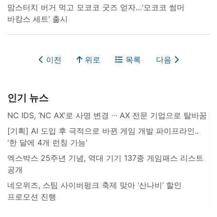
맘스터치 버거 먹고 모코코 굿즈 얻자…‘모코코 썸머
바캉스 세트’ 출시
이전
위로
목록
다음
인기 뉴스
NC IDS, ‘NC AX’로 사명 변경 ∙∙∙ AX 전문 기업으로 탈바꿈
[기획] AI 도입 후 극적으로 바뀐 게임 개발 파이프라인..
'한 달에 4개 런칭 가능'
엑스박스 25주년 기념, 역대 기기 137종 게임패스 리스트
공개
네오위즈, 스팀 사이버펑크 축제 맞아 ‘산나비’ 할인
프로모션 진행