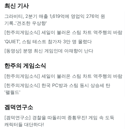
최신 기사
그라비티, 2분기 매출 1,619억에 영업익 276억 원
기록..'견조한 우상향'
[한주의게임소식] 세일이 불러온 스팀 차트 역주행의 바람
‘QUIET’, 스팀 테스트 참가자 3만 명 몰렸다
[동영상] 분명 최신 게임인데 아재향이 난다
한주의 게임소식
[한주의게임소식] 세일이 불러온 스팀 차트 역주행의 바람
[힌주의게임소식] 한국 PC방과 스팀 동시 상승세 탄
'팰월드'
겜덕연구소
[겜덕연구소] 경찰을 따돌리며 종횡무진! 게임 속 도둑
캐릭터들 대단하다!