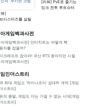
[리뷰] PvE로 즐기는
잉크 전투 루트슈터
리뷰]
'스플래툰 레이더스'
브시스터즈를 살릴
로운 돌파구 될까?
키런 방치형 신작
동아게임백과사전
쿠키런 크럼블'
동아게임백과사전] 안티치트는 어떻게 핵
용자를 잡을까?
타크래프트 잡아라! 국산 RTS 쏟아지던 시절
동아게임백과사전]
게임인더스트리
국 최대 게임쇼 ‘차이나조이’ 성대히 개막 [게임
더스트리]
유의 종말, 게임도 더는 가질 수 없는 시대[게임
더스트리]