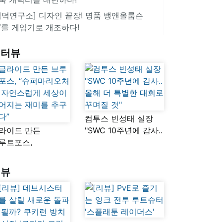
겜덕연구소] 디자인 끝장! 명품 뱅앤올룹슨
V를 게임기로 개조하다!
인터뷰
컴투스 빈성태 실장
라이드 만든
"SWC 10주년에 감사..
루트포스,
올해 더 특별한 대회로
슈퍼마리오처럼
꾸며질 것"
연스럽게 세상이
리뷰
어지는 재미를
구했다”