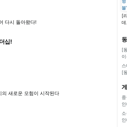
[
 다시 돌아왔다!
데
새
쿠
더십!
'
[
이
스
[
의 새로운 모험이 시작된다
중
인
소
인