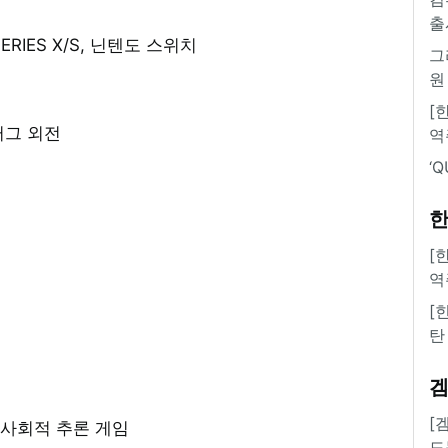
출
 SERIES X/S, 닌텐도 스위치
그
원
[
러그 외전
역
‘
한
[
역
[
탄
[
 사회적 추론 게임
도