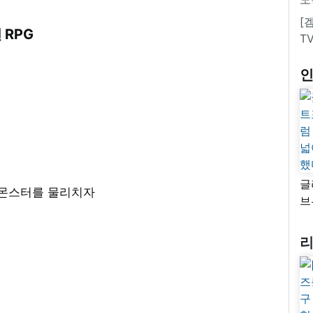
[
션 RPG
T
글
 몬스터를 물리치자
브
“
자
넓
추