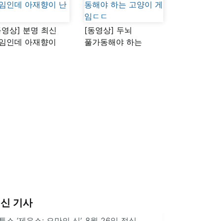
동영상] 분명 최신
[동영상] 두뇌
임인데 아재향이
풀가동해야 하는
다
고양이 게임ㄷㄷ
신 기사
투스 ‘제우스: 오만의 신’, 8월 26일 정식