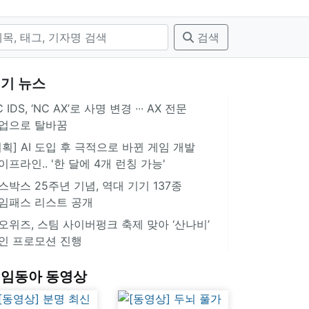
검색
기 뉴스
 IDS, ‘NC AX’로 사명 변경 ∙∙∙ AX 전문
업으로 탈바꿈
기획] AI 도입 후 극적으로 바뀐 게임 개발
이프라인.. '한 달에 4개 런칭 가능'
스박스 25주년 기념, 역대 기기 137종
임패스 리스트 공개
오위즈, 스팀 사이버펑크 축제 맞아 ‘산나비’
인 프로모션 진행
임동아 동영상