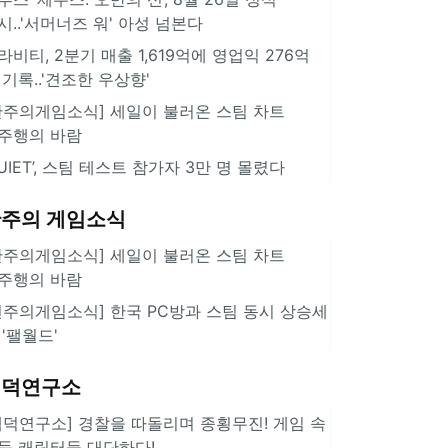
시..'서머너즈 워' 아성 넘본다
라비티, 2분기 매출 1,619억에 영업익 276억
 기록..'견조한 우상향'
한주의게임소식] 세일이 불러온 스팀 차트
주행의 바람
QUIET’, 스팀 테스트 참가자 3만 명 몰렸다
주의 게임소식
한주의게임소식] 세일이 불러온 스팀 차트
주행의 바람
힌주의게임소식] 한국 PC방과 스팀 동시 상승세
 '팰월드'
겜덕연구소
겜덕연구소] 경찰을 따돌리며 종횡무진! 게임 속
둑 캐릭터들 대단하다!