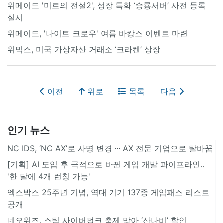
위메이드 '미르의 전설2', 성장 특화 ‘승룡서버’ 사전 등록
실시
위메이드, '나이트 크로우' 여름 바캉스 이벤트 마련
위믹스, 미국 가상자산 거래소 ‘크라켄’ 상장
이전
위로
목록
다음
인기 뉴스
NC IDS, ‘NC AX’로 사명 변경 ∙∙∙ AX 전문 기업으로 탈바꿈
[기획] AI 도입 후 극적으로 바뀐 게임 개발 파이프라인..
'한 달에 4개 런칭 가능'
엑스박스 25주년 기념, 역대 기기 137종 게임패스 리스트
공개
네오위즈, 스팀 사이버펑크 축제 맞아 ‘산나비’ 할인