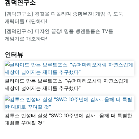
겜덕연구소
[겜덕연구소] 경찰을 따돌리며 종횡무진! 게임 속 도둑
캐릭터들 대단하다!
[겜덕연구소] 디자인 끝장! 명품 뱅앤올룹슨 TV를
게임기로 개조하다!
인터뷰
글라이드 만든 브루트포스, “슈퍼마리오처럼 자연스럽게
세상이 넓어지는 재미를 추구했다”
컴투스 빈성태 실장 "SWC 10주년에 감사.. 올해 더 특별한
대회로 꾸며질 것"