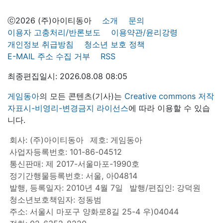
ⓒ2026 (주)아이티동아
소개
문의
이용자 고충처리/반론보도
이용약관/윤리강령
개인정보 취급방침
청소년 보호 정책
E-MAIL 주소 수집 거부
RSS
최종편집일시: 2026.08.08 08:05
게임동아
의 모든 콘텐츠(기사)는
Creative commons 저작
자표시-비영리-변경금지 라이선스
에 따라 이용할 수 있습
니다.
회사: (주)아이티동아
제호: 게임동아
사업자등록번호: 101-86-04512
통신판매: 제 2017-서울마포-1990호
정기간행물등록번호: 서울, 아04814
발행, 등록일자: 2010년 4월 7일
발행/편집인: 강덕원
청소년보호책임자: 정동범
주소: 서울시 마포구 양화로8길 25-4 우)04044