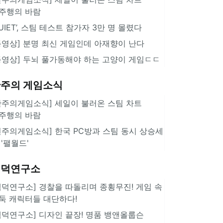
주행의 바람
QUIET’, 스팀 테스트 참가자 3만 명 몰렸다
동영상] 분명 최신 게임인데 아재향이 난다
동영상] 두뇌 풀가동해야 하는 고양이 게임ㄷㄷ
주의 게임소식
한주의게임소식] 세일이 불러온 스팀 차트
주행의 바람
힌주의게임소식] 한국 PC방과 스팀 동시 상승세
 '팰월드'
겜덕연구소
겜덕연구소] 경찰을 따돌리며 종횡무진! 게임 속
둑 캐릭터들 대단하다!
겜덕연구소] 디자인 끝장! 명품 뱅앤올룹슨