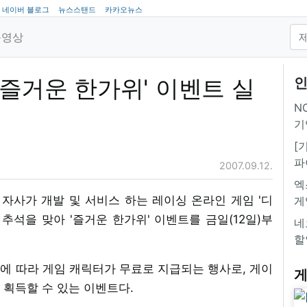
네이버 블로그
뉴스스탠드
카카오뉴스
동영상
 '즐거운 한가위' 이벤트 실
인
NC
기
[
파
2007.09.12.
엑
는 자사가 개발 및 서비스 하는 레이싱 온라인 게임 '디
게
 추석을 맞아 '즐거운 한가위' 이벤트를 금일(12일)부
네
할
에 따라 게임 캐릭터가 무료로 지급되는 행사로, 게이
게
 획득할 수 있는 이벤트다.