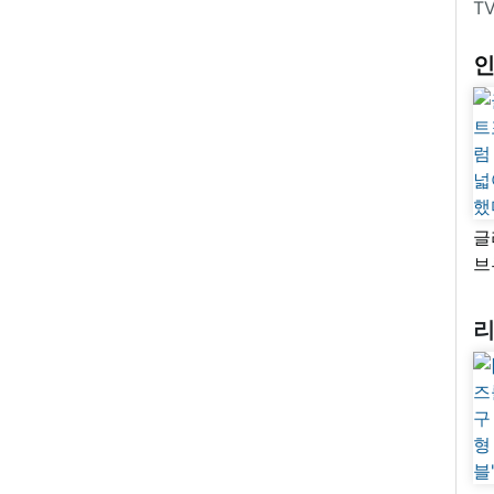
T
글
브
“
자
넓
추