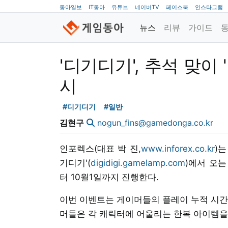
동아일보
IT동아
유튜브
네이버TV
페이스북
인스타그램
뉴스
리뷰
가이드
'디기디기', 추석 맞이
시
#디기디기
#일반
김현구
nogun_fins@gamedonga.co.kr
인포렉스(대표 박 진,
www.inforex.co.kr
)
기디기'(
digidigi.gamelamp.com
)에서 오는
터 10월1일까지 진행한다.
이번 이벤트는 게이머들의 플레이 누적 시간
머들은 각 캐릭터에 어울리는 한복 아이템을