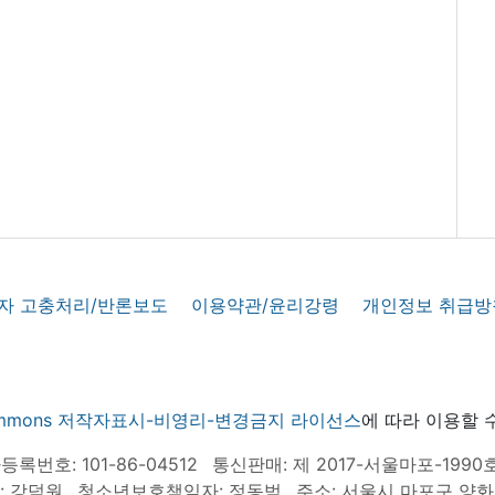
자 고충처리/반론보도
이용약관/윤리강령
개인정보 취급방
 commons 저작자표시-비영리-변경금지 라이선스
에 따라 이용할 
록번호: 101-86-04512
통신판매: 제 2017-서울마포-1990
: 강덕원
청소년보호책임자: 정동범
주소: 서울시 마포구 양화로