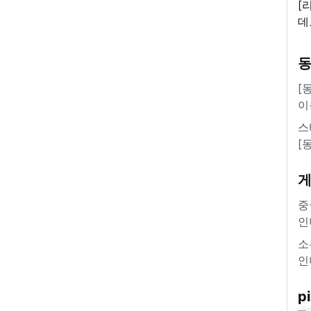
[
데
새
쿠
'
[
이
스
[
중
인
소
인
pi