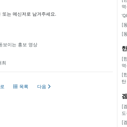
역
 또는 메신저로 남겨주세요.
‘
[
[
돋보이는 홍보 영상
한
[
개최
역
[
탄
로
목록
다음
[
도
[