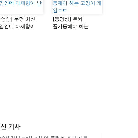
동영상] 분명 최신
[동영상] 두뇌
임인데 아재향이
풀가동해야 하는
다
고양이 게임ㄷㄷ
신 기사
한주의게임소식] 세일이 불러온 스팀 차트