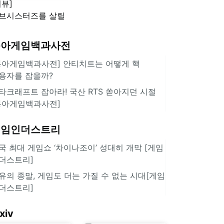
리뷰]
'스플래툰 레이더스'
브시스터즈를 살릴
로운 돌파구 될까?
키런 방치형 신작
동아게임백과사전
쿠키런 크럼블'
동아게임백과사전] 안티치트는 어떻게 핵
용자를 잡을까?
타크래프트 잡아라! 국산 RTS 쏟아지던 시절
동아게임백과사전]
게임인더스트리
국 최대 게임쇼 ‘차이나조이’ 성대히 개막 [게임
더스트리]
유의 종말, 게임도 더는 가질 수 없는 시대[게임
더스트리]
xiv