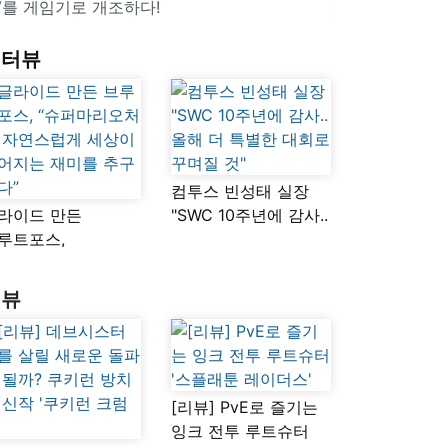
V를 게임기로 개조하다!
인터뷰
컴투스 빈성태 실장
라이드 만든
"SWC 10주년에 감사..
루트포스,
올해 더 특별한 대회로
슈퍼마리오처럼
꾸며질 것"
연스럽게 세상이
리뷰
어지는 재미를
구했다”
[리뷰] PvE로 즐기는
잉크 전투 루트슈터