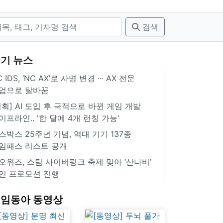
검색
기 뉴스
 IDS, ‘NC AX’로 사명 변경 ∙∙∙ AX 전문
업으로 탈바꿈
기획] AI 도입 후 극적으로 바뀐 게임 개발
이프라인.. '한 달에 4개 런칭 가능'
스박스 25주년 기념, 역대 기기 137종
임패스 리스트 공개
오위즈, 스팀 사이버펑크 축제 맞아 ‘산나비’
인 프로모션 진행
임동아 동영상