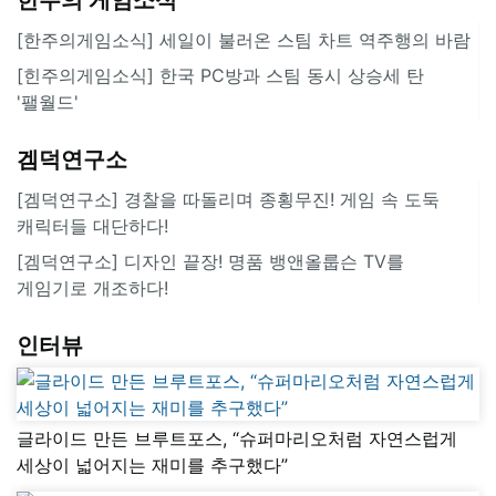
[한주의게임소식] 세일이 불러온 스팀 차트 역주행의 바람
[힌주의게임소식] 한국 PC방과 스팀 동시 상승세 탄
'팰월드'
겜덕연구소
[겜덕연구소] 경찰을 따돌리며 종횡무진! 게임 속 도둑
캐릭터들 대단하다!
[겜덕연구소] 디자인 끝장! 명품 뱅앤올룹슨 TV를
게임기로 개조하다!
인터뷰
글라이드 만든 브루트포스, “슈퍼마리오처럼 자연스럽게
세상이 넓어지는 재미를 추구했다”