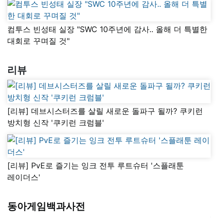
컴투스 빈성태 실장 "SWC 10주년에 감사.. 올해 더 특별한
대회로 꾸며질 것"
리뷰
[리뷰] 데브시스터즈를 살릴 새로운 돌파구 될까? 쿠키런
방치형 신작 '쿠키런 크럼블'
[리뷰] PvE로 즐기는 잉크 전투 루트슈터 '스플래툰
레이더스'
동아게임백과사전