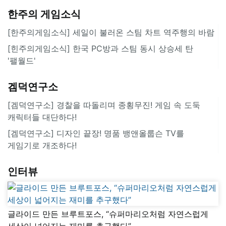
한주의 게임소식
[한주의게임소식] 세일이 불러온 스팀 차트 역주행의 바람
[힌주의게임소식] 한국 PC방과 스팀 동시 상승세 탄
'팰월드'
겜덕연구소
[겜덕연구소] 경찰을 따돌리며 종횡무진! 게임 속 도둑
캐릭터들 대단하다!
[겜덕연구소] 디자인 끝장! 명품 뱅앤올룹슨 TV를
게임기로 개조하다!
인터뷰
글라이드 만든 브루트포스, “슈퍼마리오처럼 자연스럽게
세상이 넓어지는 재미를 추구했다”