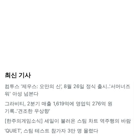
최신 기사
컴투스 ‘제우스: 오만의 신’, 8월 26일 정식 출시..'서머너즈
워' 아성 넘본다
그라비티, 2분기 매출 1,619억에 영업익 276억 원
기록..'견조한 우상향'
[한주의게임소식] 세일이 불러온 스팀 차트 역주행의 바람
‘QUIET’, 스팀 테스트 참가자 3만 명 몰렸다