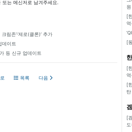
 또는 메신저로 남겨주세요.
원
[
역
‘
 크림존’·‘제로(클론)’ 추가
[
’ 업데이트
 추가 등 신규 업데이트
한
[
역
로
목록
다음
[
탄
[
도