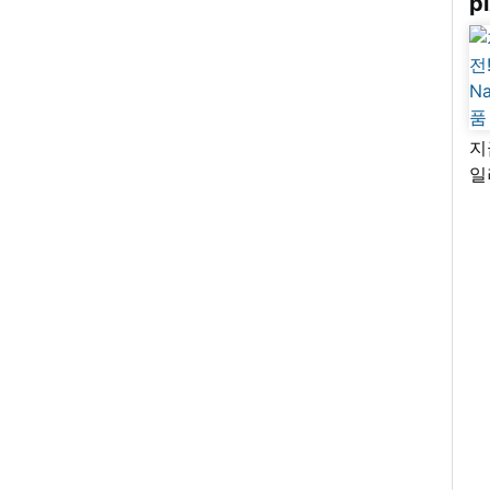
pi
지
일
님
리