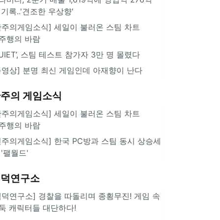
 기록..'견조한 우상향'
한주의게임소식] 세일이 불러온 스팀 차트
주행의 바람
QUIET’, 스팀 테스트 참가자 3만 명 몰렸다
동영상] 분명 최신 게임인데 아재향이 난다
주의 게임소식
한주의게임소식] 세일이 불러온 스팀 차트
주행의 바람
힌주의게임소식] 한국 PC방과 스팀 동시 상승세
 '팰월드'
겜덕연구소
겜덕연구소] 경찰을 따돌리며 종횡무진! 게임 속
둑 캐릭터들 대단하다!