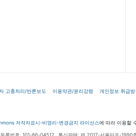
자 고충처리/반론보도
이용약관/윤리강령
개인정보 취급방
 commons 저작자표시-비영리-변경금지 라이선스
에 따라 이용할 
록번호: 101-86-04512
통신판매: 제 2017-서울마포-1990