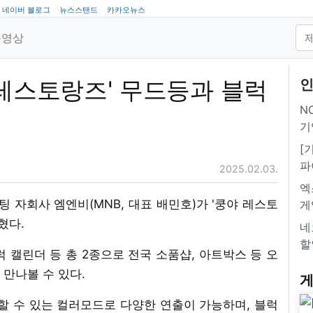
네이버 블로그
뉴스스탠드
카카오뉴스
동영상
 레스토랑즈' 무드등과 블럭
인
NC
기
[
파
2025.02.03.
엑
팅 자회사 엠엔비(MNB, 대표 배민호)가 '쿵야 레스토
게
혔다.
네
할
 캘린더 등 총 2종으로 전국 소품샵, 아트박스 등 오
만나볼 수 있다.
게
할 수 있는 컬러모드로 다양한 연출이 가능하며, 블럭