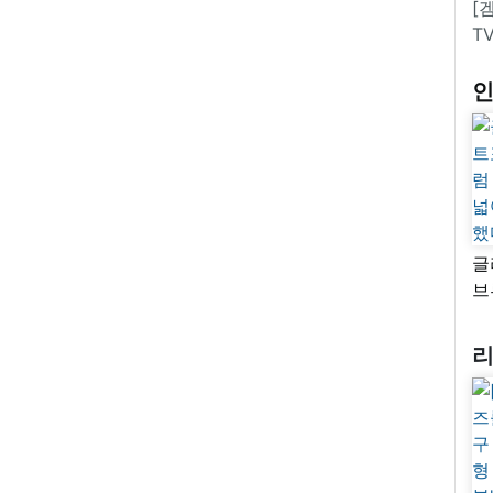
[
T
글
브
“
자
넓
추