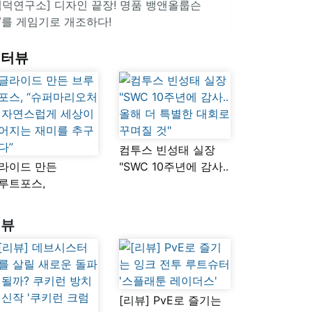
겜덕연구소] 디자인 끝장! 명품 뱅앤올룹슨
V를 게임기로 개조하다!
인터뷰
컴투스 빈성태 실장
라이드 만든
"SWC 10주년에 감사..
루트포스,
올해 더 특별한 대회로
슈퍼마리오처럼
꾸며질 것"
연스럽게 세상이
리뷰
어지는 재미를
구했다”
[리뷰] PvE로 즐기는