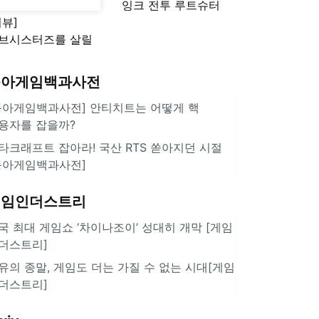
잉크 전투 루트슈터
리뷰]
'스플래툰 레이더스'
브시스터즈를 살릴
로운 돌파구 될까?
키런 방치형 신작
동아게임백과사전
쿠키런 크럼블'
동아게임백과사전] 안티치트는 어떻게 핵
용자를 잡을까?
타크래프트 잡아라! 국산 RTS 쏟아지던 시절
동아게임백과사전]
게임인더스트리
국 최대 게임쇼 ‘차이나조이’ 성대히 개막 [게임
더스트리]
유의 종말, 게임도 더는 가질 수 없는 시대[게임
더스트리]