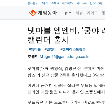
동아일보
IT동아
유튜브
네이버TV
페이스북
인스타그램
뉴스
리뷰
가이드
넷마블 엠엔비, '쿵야
캘린더 출시
#넷마블
#엠앤비
#쿵야레스토랑즈
조광민
jgm21@gamedonga.co.kr
넷마블(대표 권영식, 김병규)은 콘텐츠 마케
랑즈'의 신규 상품 2종을 출시했다고 3일 밝
이번에 공개한 상품은 실리콘 무드등 및 블럭
프라인 매장 뿐만 아니라 온라인 소품샵에서 
무드등은 기본 모드부터 7가지 색깔로 변경