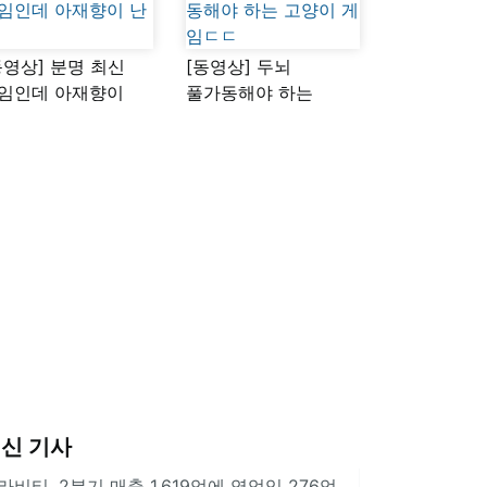
동영상] 분명 최신
[동영상] 두뇌
임인데 아재향이
풀가동해야 하는
다
고양이 게임ㄷㄷ
신 기사
라비티, 2분기 매출 1,619억에 영업익 276억