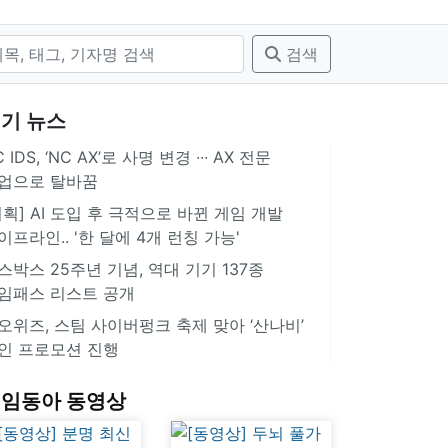
검색
기 뉴스
 IDS, ‘NC AX’로 사명 변경 ∙∙∙ AX 전문
업으로 탈바꿈
기획] AI 도입 후 극적으로 바뀐 게임 개발
이프라인.. '한 달에 4개 런칭 가능'
스박스 25주년 기념, 역대 기기 137종
임패스 리스트 공개
오위즈, 스팀 사이버펑크 축제 맞아 ‘산나비’
인 프로모션 진행
임동아 동영상