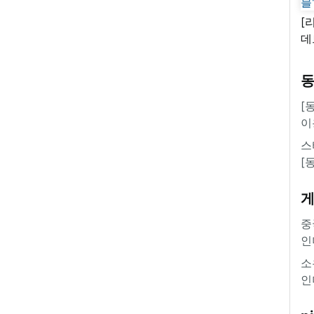
[
데
새
쿠
'
[
이
스
[
중
인
소
인