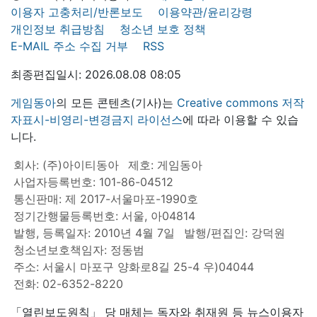
이용자 고충처리/반론보도
이용약관/윤리강령
개인정보 취급방침
청소년 보호 정책
E-MAIL 주소 수집 거부
RSS
최종편집일시: 2026.08.08 08:05
게임동아
의 모든 콘텐츠(기사)는
Creative commons 저작
자표시-비영리-변경금지 라이선스
에 따라 이용할 수 있습
니다.
회사: (주)아이티동아
제호: 게임동아
사업자등록번호: 101-86-04512
통신판매: 제 2017-서울마포-1990호
정기간행물등록번호: 서울, 아04814
발행, 등록일자: 2010년 4월 7일
발행/편집인: 강덕원
청소년보호책임자: 정동범
주소: 서울시 마포구 양화로8길 25-4 우)04044
전화: 02-6352-8220
「열린보도원칙」 당 매체는 독자와 취재원 등 뉴스이용자