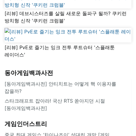
[리뷰] 데브시스터즈를 살릴 새로운 돌파구 될까? 쿠키런
방치형 신작 '쿠키런 크럼블'
[리뷰] PvE로 즐기는 잉크 전투 루트슈터 '스플래툰
레이더스'
동아게임백과사전
[동아게임백과사전] 안티치트는 어떻게 핵 이용자를
잡을까?
스타크래프트 잡아라! 국산 RTS 쏟아지던 시절
[동아게임백과사전]
게임인더스트리
중국 최대 게임쇼 ‘차이나조이’ 성대히 개막 [게임