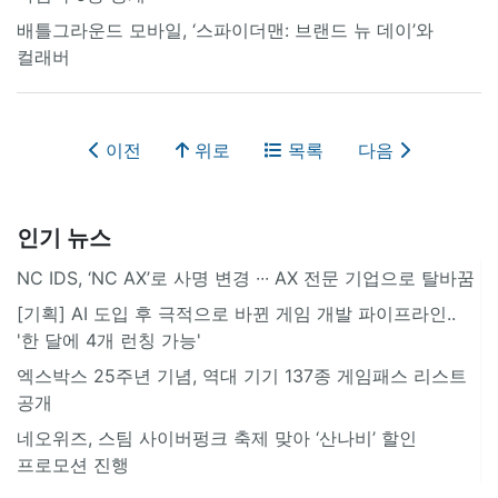
배틀그라운드 모바일, ‘스파이더맨: 브랜드 뉴 데이’와
컬래버
이전
위로
목록
다음
인기 뉴스
NC IDS, ‘NC AX’로 사명 변경 ∙∙∙ AX 전문 기업으로 탈바꿈
[기획] AI 도입 후 극적으로 바뀐 게임 개발 파이프라인..
'한 달에 4개 런칭 가능'
엑스박스 25주년 기념, 역대 기기 137종 게임패스 리스트
공개
네오위즈, 스팀 사이버펑크 축제 맞아 ‘산나비’ 할인
프로모션 진행