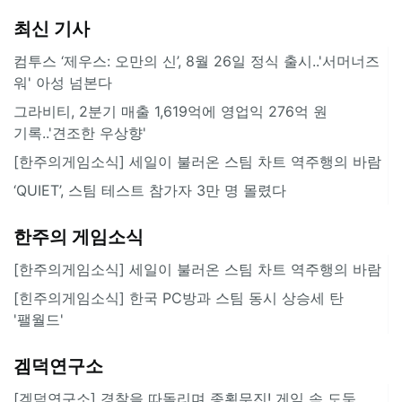
최신 기사
컴투스 ‘제우스: 오만의 신’, 8월 26일 정식 출시..'서머너즈
워' 아성 넘본다
그라비티, 2분기 매출 1,619억에 영업익 276억 원
기록..'견조한 우상향'
[한주의게임소식] 세일이 불러온 스팀 차트 역주행의 바람
‘QUIET’, 스팀 테스트 참가자 3만 명 몰렸다
한주의 게임소식
[한주의게임소식] 세일이 불러온 스팀 차트 역주행의 바람
[힌주의게임소식] 한국 PC방과 스팀 동시 상승세 탄
'팰월드'
겜덕연구소
[겜덕연구소] 경찰을 따돌리며 종횡무진! 게임 속 도둑