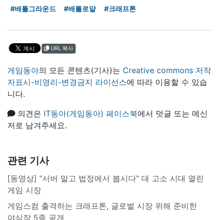
#배틀그라운드
#배틀로얄
#크래프톤
URL 복사
게임동아
의 모든 콘텐츠(기사)는
Creative commons 저작
자표시-비영리-변경금지 라이선스
에 따라 이용할 수 있습
니다.
의견은
IT동아(게임동아) 페이스북
에서 덧글 또는 메신
저로 남겨주세요.
관련 기사
[동영상] "서버 말고 법정에서 봅시다" 대 고소 시대 열린
게임 시장
게임스컴 출격하는 크래프톤, 글로벌 시장 위해 준비한
야심작 5종 공개