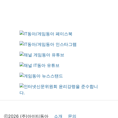
ⓒ2026 (주)아이티동아
소개
문의