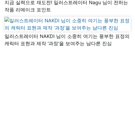
지금 실력으로 재도전! 일러스트레이터 Nagu 님이 전하는
작품 리메이크 포인트
일러스트레이터 NAKDI 님이 소중히 여기는 풍부한 표정의
캐릭터 표현과 제작 ‘과정’을 보여주는 남다른 진심