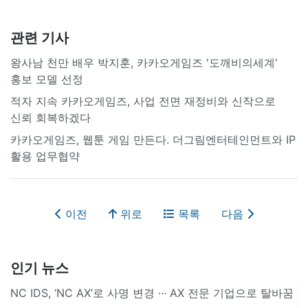
관련 기사
왕사남 천만 배우 박지훈, 카카오게임즈 '도깨비의세계'
홍보 모델 선정
적자 지속 카카오게임즈, 사업 전면 재정비와 신작으로
신뢰 회복하겠다
카카오게임즈, 웹툰 게임 만든다. 더그림엔터테인먼트와 IP
활용 업무협약
이전
위로
목록
다음
인기 뉴스
NC IDS, ‘NC AX’로 사명 변경 ∙∙∙ AX 전문 기업으로 탈바꿈