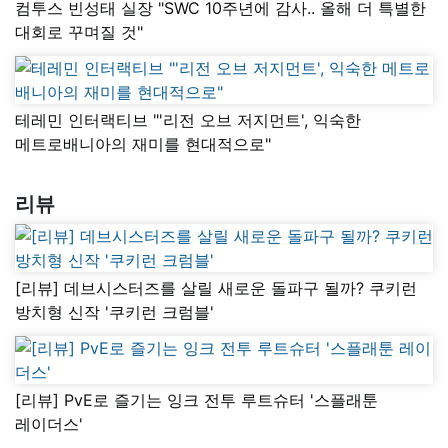
컴투스 빈성태 실장 "SWC 10주년에 감사.. 올해 더 특별한
대회로 꾸며질 것"
테레민 인터랙티브 "'리전 오브 저지먼트', 익숙한
메트로배니아의 재미를 현대적으로"
리뷰
[리뷰] 데브시스터즈를 살릴 새로운 돌파구 될까? 쿠키런
방치형 신작 '쿠키런 크럼블'
[리뷰] PvE로 즐기는 잉크 전투 루트슈터 '스플래툰
레이더스'