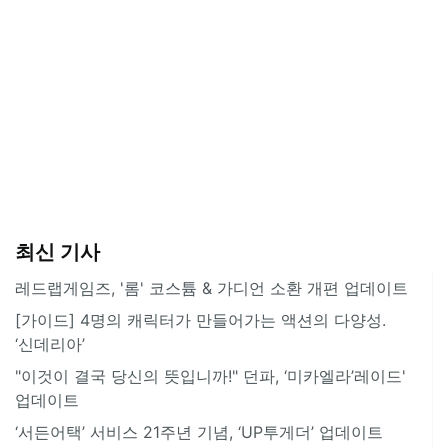
최신 기사
레드랩게임즈, '롬' 코스튬 & 가디언 소환 개편 업데이트
[가이드] 4명의 캐릭터가 만들어가는 액션의 다양성.
‘신데리아’
"이것이 결국 당신의 뜻입니까!" 던파, ‘미카엘라’레이드'
업데이트
‘서든어택’ 서비스 21주년 기념, ‘UP투게더’ 업데이트