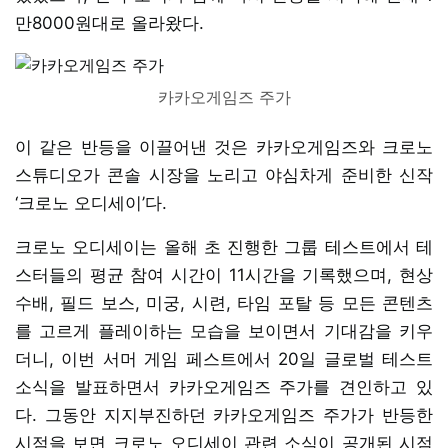
만8000원대로 올라왔다.
카카오게임즈 주가
이 같은 반등을 이끌어낸 것은 카카오게임즈와 크로노
스튜디오가 콘솔 시장을 노리고 야심차게 준비한 신작
‘크로노 오디세이’다.
크로노 오디세이는 올해 초 진행한 그룹 테스트에서 테
스터들의 평균 참여 시간이 11시간을 기록했으며, 현상
수배, 필드 보스, 미궁, 시련, 타임 포탈 등 모든 콘텐츠
를 고르게 플레이하는 모습을 보이면서 기대감을 키우
더니, 이번 서머 게임 페스트에서 20일 글로벌 테스트
소식을 발표하면서 카카오게임즈 주가를 견인하고 있
다. 그동안 지지부진하던 카카오게임즈 주가가 반등한
시점을 보면 크로노 오디세이 관련 소식이 공개된 시점