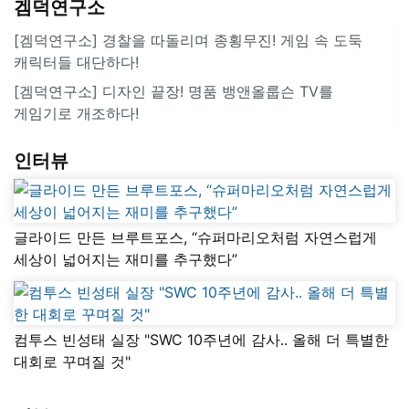
겜덕연구소
[겜덕연구소] 경찰을 따돌리며 종횡무진! 게임 속 도둑
캐릭터들 대단하다!
[겜덕연구소] 디자인 끝장! 명품 뱅앤올룹슨 TV를
게임기로 개조하다!
인터뷰
글라이드 만든 브루트포스, “슈퍼마리오처럼 자연스럽게
세상이 넓어지는 재미를 추구했다”
컴투스 빈성태 실장 "SWC 10주년에 감사.. 올해 더 특별한
대회로 꾸며질 것"