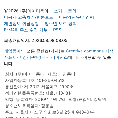
ⓒ2026 (주)아이티동아
소개
문의
이용자 고충처리/반론보도
이용약관/윤리강령
개인정보 취급방침
청소년 보호 정책
E-MAIL 주소 수집 거부
RSS
최종편집일시: 2026.08.08 08:05
게임동아
의 모든 콘텐츠(기사)는
Creative commons 저작
자표시-비영리-변경금지 라이선스
에 따라 이용할 수 있습
니다.
회사: (주)아이티동아
제호: 게임동아
사업자등록번호: 101-86-04512
통신판매: 제 2017-서울마포-1990호
정기간행물등록번호: 서울, 아04814
발행, 등록일자: 2010년 4월 7일
발행/편집인: 강덕원
청소년보호책임자: 정동범
주소: 서울시 마포구 양화로8길 25-4 우)04044