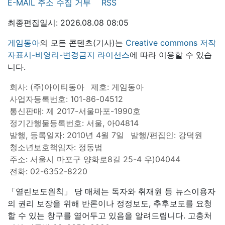
E-MAIL 주소 수집 거부
RSS
최종편집일시: 2026.08.08 08:05
게임동아
의 모든 콘텐츠(기사)는
Creative commons 저작
자표시-비영리-변경금지 라이선스
에 따라 이용할 수 있습
니다.
회사: (주)아이티동아
제호: 게임동아
사업자등록번호: 101-86-04512
통신판매: 제 2017-서울마포-1990호
정기간행물등록번호: 서울, 아04814
발행, 등록일자: 2010년 4월 7일
발행/편집인: 강덕원
청소년보호책임자: 정동범
주소: 서울시 마포구 양화로8길 25-4 우)04044
전화: 02-6352-8220
「열린보도원칙」 당 매체는 독자와 취재원 등 뉴스이용자
의 권리 보장을 위해 반론이나 정정보도, 추후보도를 요청
할 수 있는 창구를 열어두고 있음을 알려드립니다. 고충처