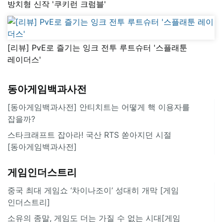
방치형 신작 '쿠키런 크럼블'
[리뷰] PvE로 즐기는 잉크 전투 루트슈터 '스플래툰
레이더스'
동아게임백과사전
[동아게임백과사전] 안티치트는 어떻게 핵 이용자를
잡을까?
스타크래프트 잡아라! 국산 RTS 쏟아지던 시절
[동아게임백과사전]
게임인더스트리
중국 최대 게임쇼 ‘차이나조이’ 성대히 개막 [게임
인더스트리]
소유의 종말, 게임도 더는 가질 수 없는 시대[게임