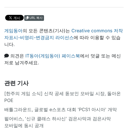
URL 복사
게임동아
의 모든 콘텐츠(기사)는
Creative commons 저작
자표시-비영리-변경금지 라이선스
에 따라 이용할 수 있습
니다.
의견은
IT동아(게임동아) 페이스북
에서 덧글 또는 메신
저로 남겨주세요.
관련 기사
[한주의 게임 소식] 신작 공세 돋보인 모바일 시장, 돌아온
POE
배틀그라운드, 글로벌 e스포츠 대회 'PCS1 아시아' 개막
펄어비스, '신규 클래스 하사신' 검은사막과 검은사막
모바일에 동시 공개