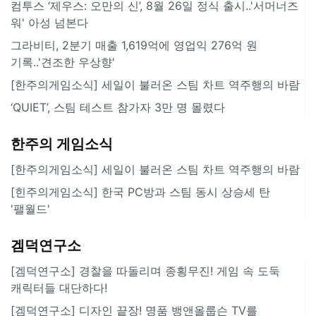
컴투스 ‘제우스: 오만의 신’, 8월 26일 정식 출시..'서머너즈
워' 아성 넘본다
그라비티, 2분기 매출 1,619억에 영업익 276억 원
기록..'견조한 우상향'
[한주의게임소식] 세일이 불러온 스팀 차트 역주행의 바람
‘QUIET’, 스팀 테스트 참가자 3만 명 몰렸다
한주의 게임소식
[한주의게임소식] 세일이 불러온 스팀 차트 역주행의 바람
[힌주의게임소식] 한국 PC방과 스팀 동시 상승세 탄
'팰월드'
겜덕연구소
[겜덕연구소] 경찰을 따돌리며 종횡무진! 게임 속 도둑
캐릭터들 대단하다!
[겜덕연구소] 디자인 끝장! 명품 뱅앤올룹슨 TV를