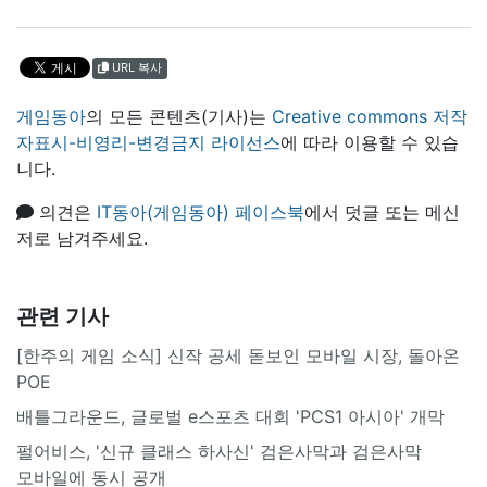
URL 복사
게임동아
의 모든 콘텐츠(기사)는
Creative commons 저작
자표시-비영리-변경금지 라이선스
에 따라 이용할 수 있습
니다.
의견은
IT동아(게임동아) 페이스북
에서 덧글 또는 메신
저로 남겨주세요.
관련 기사
[한주의 게임 소식] 신작 공세 돋보인 모바일 시장, 돌아온
POE
배틀그라운드, 글로벌 e스포츠 대회 'PCS1 아시아' 개막
펄어비스, '신규 클래스 하사신' 검은사막과 검은사막
모바일에 동시 공개