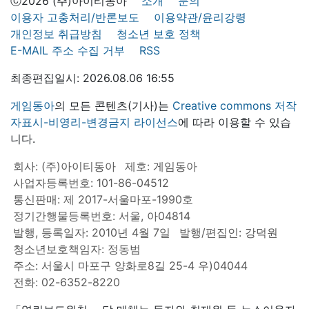
ⓒ2026 (주)아이티동아
소개
문의
이용자 고충처리/반론보도
이용약관/윤리강령
개인정보 취급방침
청소년 보호 정책
E-MAIL 주소 수집 거부
RSS
최종편집일시: 2026.08.06 16:55
게임동아
의 모든 콘텐츠(기사)는
Creative commons 저작
자표시-비영리-변경금지 라이선스
에 따라 이용할 수 있습
니다.
회사: (주)아이티동아
제호: 게임동아
사업자등록번호: 101-86-04512
통신판매: 제 2017-서울마포-1990호
정기간행물등록번호: 서울, 아04814
발행, 등록일자: 2010년 4월 7일
발행/편집인: 강덕원
청소년보호책임자: 정동범
주소: 서울시 마포구 양화로8길 25-4 우)04044
전화: 02-6352-8220