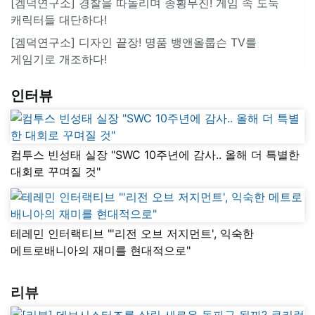
[겜덕연구소] 경찰을 따돌리며 종횡무진! 게임 속 도둑
캐릭터들 대단하다!
[겜덕연구소] 디자인 끝장! 명품 뱅앤올룹슨 TV를
게임기로 개조하다!
인터뷰
컴투스 빈성태 실장 "SWC 10주년에 감사.. 올해 더 특별한
대회로 꾸며질 것"
테레민 인터랙티브 "'리전 오브 저지먼트', 익숙한
메트로배니아의 재미를 현대적으로"
리뷰