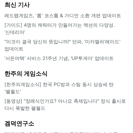
최신 기사
레드랩게임즈, '롬' 코스튬 & 가디언 소환 개편 업데이트
[가이드] 4명의 캐릭터가 만들어가는 액션의 다양성.
‘신데리아’
"이것이 결국 당신의 뜻입니까!" 던파, ‘미카엘라’레이드'
업데이트
‘서든어택’ 서비스 21주년 기념, ‘UP투게더’ 업데이트
한주의 게임소식
[힌주의게임소식] 한국 PC방과 스팀 동시 상승세 탄
'팰월드'
[동영상] "장례식인가요? 아니요 축제입니다" 정식 출시로
다시 폭발한 팰월드
겜덕연구소