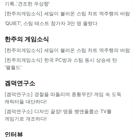
기록..'견조한 우상향'
[한주의게임소식] 세일이 불러온 스팀 차트 역주행의 바람
‘QUIET’, 스팀 테스트 참가자 3만 명 몰렸다
한주의 게임소식
[한주의게임소식] 세일이 불러온 스팀 차트 역주행의 바람
[힌주의게임소식] 한국 PC방과 스팀 동시 상승세 탄
'팰월드'
겜덕연구소
[겜덕연구소] 경찰을 따돌리며 종횡무진! 게임 속 도둑
캐릭터들 대단하다!
[겜덕연구소] 디자인 끝장! 명품 뱅앤올룹슨 TV를
게임기로 개조하다!
인터뷰