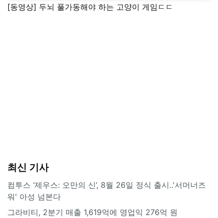
[동영상] 두뇌 풀가동해야 하는 고양이 게임ㄷㄷ
최신 기사
컴투스 ‘제우스: 오만의 신’, 8월 26일 정식 출시..'서머너즈
워' 아성 넘본다
그라비티, 2분기 매출 1,619억에 영업익 276억 원