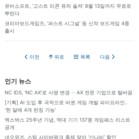
유비소프트, ‘고스트 리콘 퓨처 솔져’ 8월 13일까지 무료로
뿌린다
코리아보드게임즈, ‘퍼스트 시그널’ 등 신작 보드게임 4종
출시
이전
위로
목록
다음
인기 뉴스
NC IDS, ‘NC AX’로 사명 변경 ∙∙∙ AX 전문 기업으로 탈바꿈
[기획] AI 도입 후 극적으로 바뀐 게임 개발 파이프라인..
'한 달에 4개 런칭 가능'
엑스박스 25주년 기념, 역대 기기 137종 게임패스 리스트
공개
네오위즈, 스팀 사이버펑크 축제 맞아 ‘산나비’ 할인