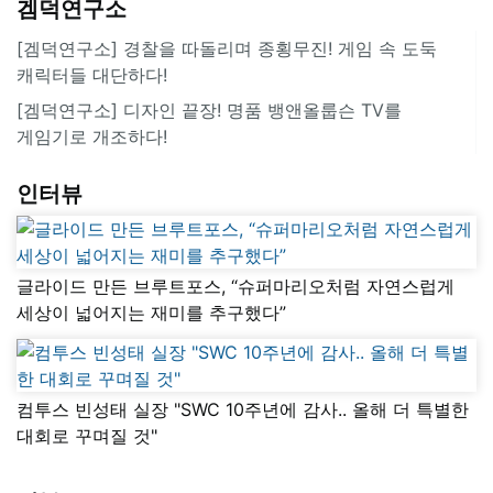
겜덕연구소
[겜덕연구소] 경찰을 따돌리며 종횡무진! 게임 속 도둑
캐릭터들 대단하다!
[겜덕연구소] 디자인 끝장! 명품 뱅앤올룹슨 TV를
게임기로 개조하다!
인터뷰
글라이드 만든 브루트포스, “슈퍼마리오처럼 자연스럽게
세상이 넓어지는 재미를 추구했다”
컴투스 빈성태 실장 "SWC 10주년에 감사.. 올해 더 특별한
대회로 꾸며질 것"