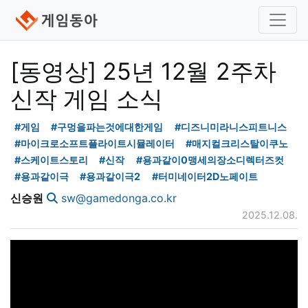
[동영상] 25년 12월 2주차
신작 게임 소식
#게임
#구멍을파는것에대한게임
#디즈니미라니스피트니스
#마이크로소프트플라이트시뮬레이터
#매지컬크리스탈이쿠노
#스케이트스토리
#신작
#용과같이0맹세의장소디렉터즈컷
#용과같이극
#용과같이극2
#터미네이터2D노페이트
신승원
sw@gamedonga.co.kr
2025.12.08.