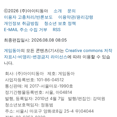
ⓒ2026 (주)아이티동아
소개
문의
이용자 고충처리/반론보도
이용약관/윤리강령
개인정보 취급방침
청소년 보호 정책
E-MAIL 주소 수집 거부
RSS
최종편집일시: 2026.08.08 08:05
게임동아
의 모든 콘텐츠(기사)는
Creative commons 저작
자표시-비영리-변경금지 라이선스
에 따라 이용할 수 있습
니다.
회사: (주)아이티동아
제호: 게임동아
사업자등록번호: 101-86-04512
통신판매: 제 2017-서울마포-1990호
정기간행물등록번호: 서울, 아04814
발행, 등록일자: 2010년 4월 7일
발행/편집인: 강덕원
청소년보호책임자: 정동범
주소: 서울시 마포구 양화로8길 25-4 우)04044