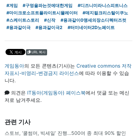
#게임
#구멍을파는것에대한게임
#디즈니미라니스피트니스
#마이크로소프트플라이트시뮬레이터
#매지컬크리스탈이쿠노
#스케이트스토리
#신작
#용과같이0맹세의장소디렉터즈컷
#용과같이극
#용과같이극2
#터미네이터2D노페이트
URL 복사
게임동아
의 모든 콘텐츠(기사)는
Creative commons 저작
자표시-비영리-변경금지 라이선스
에 따라 이용할 수 있습
니다.
의견은
IT동아(게임동아) 페이스북
에서 덧글 또는 메신
저로 남겨주세요.
관련 기사
스토브, ‘쿨썸머, 빅세일’ 진행…500여 종 최대 90% 할인