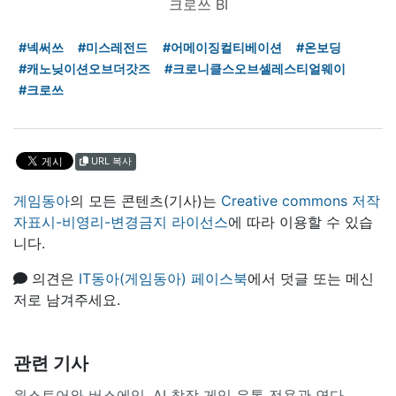
크로쓰 BI
#넥써쓰
#미스레전드
#어메이징컬티베이션
#온보딩
#캐노닞이션오브더갓즈
#크로니클스오브셀레스티얼웨이
#크로쓰
URL 복사
게임동아
의 모든 콘텐츠(기사)는
Creative commons 저작
자표시-비영리-변경금지 라이선스
에 따라 이용할 수 있습
니다.
의견은
IT동아(게임동아) 페이스북
에서 덧글 또는 메신
저로 남겨주세요.
관련 기사
원스토어와 버스에잇, AI 창작 게임 유통 전용관 연다