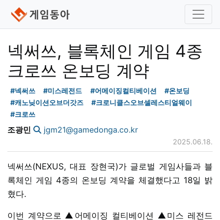
넥써쓰, 블록체인 게임 4종
크로쓰 온보딩 계약
#넥써쓰
#미스레전드
#어메이징컬티베이션
#온보딩
#캐노닞이션오브더갓즈
#크로니클스오브셀레스티얼웨이
#크로쓰
조광민
jgm21@gamedonga.co.kr
2025.06.18.
넥써쓰(NEXUS, 대표 장현국)가 글로벌 게임사들과 블
록체인 게임 4종의 온보딩 계약을 체결했다고 18일 밝
혔다.
이번 계약으로 ▲어메이징 컬티베이션 ▲미스 레전드