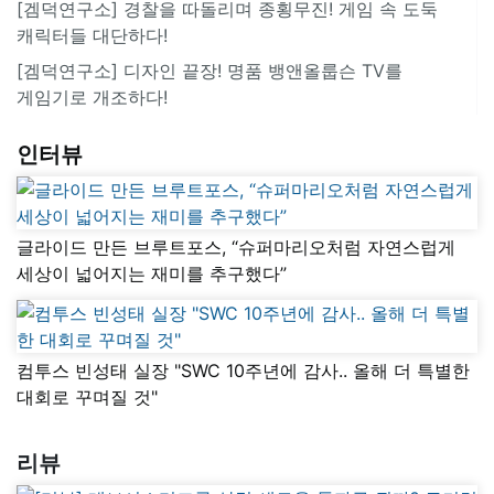
[겜덕연구소] 경찰을 따돌리며 종횡무진! 게임 속 도둑
캐릭터들 대단하다!
[겜덕연구소] 디자인 끝장! 명품 뱅앤올룹슨 TV를
게임기로 개조하다!
인터뷰
글라이드 만든 브루트포스, “슈퍼마리오처럼 자연스럽게
세상이 넓어지는 재미를 추구했다”
컴투스 빈성태 실장 "SWC 10주년에 감사.. 올해 더 특별한
대회로 꾸며질 것"
리뷰