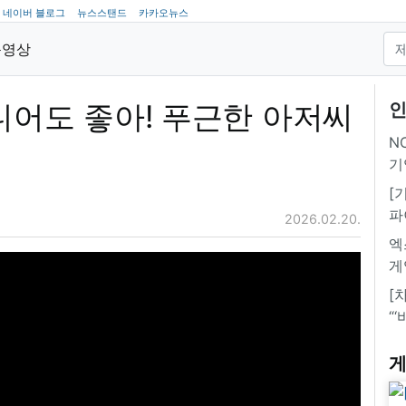
네이버 블로그
뉴스스탠드
카카오뉴스
동영상
니어도 좋아! 푸근한 아저씨
인
NC
기
[
파
2026.02.20.
엑
게
[
“
게