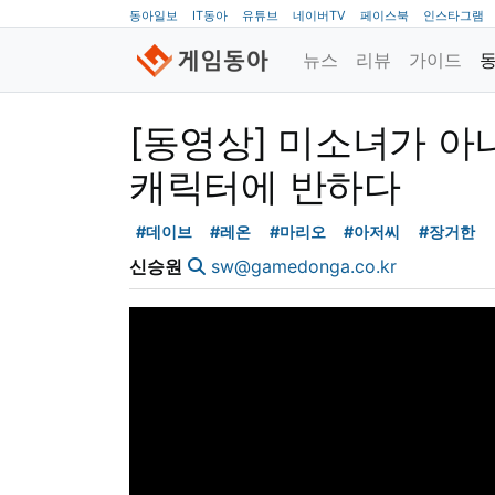
동아일보
IT동아
유튜브
네이버TV
페이스북
인스타그램
뉴스
리뷰
가이드
[동영상] 미소녀가 아
캐릭터에 반하다
#데이브
#레온
#마리오
#아저씨
#장거한
신승원
sw@gamedonga.co.kr