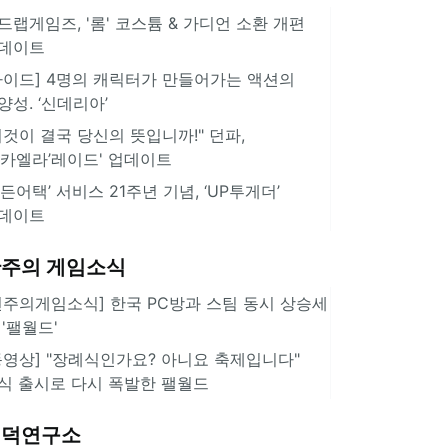
드랩게임즈, '롬' 코스튬 & 가디언 소환 개편
데이트
가이드] 4명의 캐릭터가 만들어가는 액션의
양성. ‘신데리아’
이것이 결국 당신의 뜻입니까!" 던파,
미카엘라’레이드' 업데이트
서든어택’ 서비스 21주년 기념, ‘UP투게더’
데이트
주의 게임소식
힌주의게임소식] 한국 PC방과 스팀 동시 상승세
 '팰월드'
동영상] "장례식인가요? 아니요 축제입니다"
식 출시로 다시 폭발한 팰월드
겜덕연구소