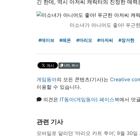
긴 한데, 역시 아저씨 캐릭터의 진정한 매
미소녀가 아니어도 좋아! 푸근한
#데이브
#레온
#마리오
#아저씨
#장거한
URL 복사
게임동아
의 모든 콘텐츠(기사)는
Creative
이용할 수 있습니다.
의견은
IT동아(게임동아) 페이스북
에서 덧글
관련 기사
모바일로 달리던 ‘마리오 카트 투어’, 9월 30