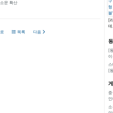
 소문 확산
[
데
로
목록
다음
새
쿠
'
[
이
스
[
중
인
소
인