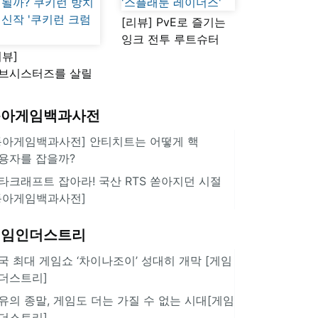
[리뷰] PvE로 즐기는
잉크 전투 루트슈터
리뷰]
'스플래툰 레이더스'
브시스터즈를 살릴
로운 돌파구 될까?
키런 방치형 신작
동아게임백과사전
쿠키런 크럼블'
동아게임백과사전] 안티치트는 어떻게 핵
용자를 잡을까?
타크래프트 잡아라! 국산 RTS 쏟아지던 시절
동아게임백과사전]
게임인더스트리
국 최대 게임쇼 ‘차이나조이’ 성대히 개막 [게임
더스트리]
유의 종말, 게임도 더는 가질 수 없는 시대[게임
더스트리]