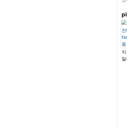
pi
지
일
님
리