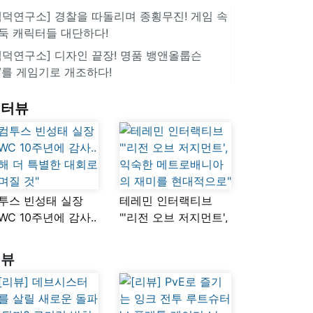
겜덕연구소] 경찰을 따돌리며 종횡무진! 게임 속
둑 캐릭터들 대단하다!
겜덕연구소] 디자인 끝장! 명품 뱅앤올룹슨
V를 게임기로 개조하다!
인터뷰
투스 빈성태 실장
테레민 인터랙티브
SWC 10주년에 감사..
"'리전 오브 저지먼트',
해 더 특별한 대회로
익숙한
며질 것"
메트로배니아의
리뷰
재미를 현대적으로"