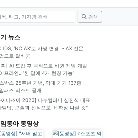
검색
기 뉴스
 IDS, ‘NC AX’로 사명 변경 ∙∙∙ AX 전문
업으로 탈바꿈
기획] AI 도입 후 극적으로 바뀐 게임 개발
이프라인.. '한 달에 4개 런칭 가능'
스박스 25주년 기념, 역대 기기 137종
임패스 리스트 공개
차이나조이 2026] 나누컴퍼니 심진식 대표
‘바벨탑’, 콘솔과 신작으로 IP 확장 나설 것”
임동아 동영상